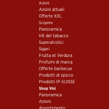
Azioni
Table Of Content
Home
Shop Vini
Vino/champagne
Spumante
Andare contenuto principale
Andare all'indice
Passare al menu principale
Azioni attuali
Spumante - Italia, Lombardia
Offerte XXL
Scoprire
Italia
Lombardia
Spumante
Panoramica
Esclusiva online!
Esclusiva online!
Hit del tabacco
Superalcolici
209.40
173.70
Sigari
Bottiglia: 34.90
Bottiglia: 28.95
Frutta et Verdura
Cà del Bosco Cuvée
Bellavista
Prestige Extra Brut
Franciacorta
Profumi di marca
Franciacorta DOCG
Assemblage
(3)
Offerte barbecue
Prodotti di spicco
Prodotti IP-SUISSE
Shop Vini
Panoramica
Azioni
Assortimento