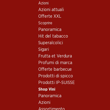
Azioni
Table Of Content
Home
Shop Vini
Vino/champagne
Vino rosso
Andare contenuto principale
Andare all'indice
Passare al menu principale
Azioni attuali
Francia
Linguadoca-Rossiglione
Les Grès Domaine de Boède Languedoc La Clape AOP
Offerte XXL
Scoprire
Panoramica
Hit del tabacco
Superalcolici
Sigari
Frutta et Verdura
Profumi di marca
Offerte barbecue
Prodotti di spicco
Prodotti IP-SUISSE
Shop Vini
Panoramica
Fronte
Retro
Azioni
Assortimento