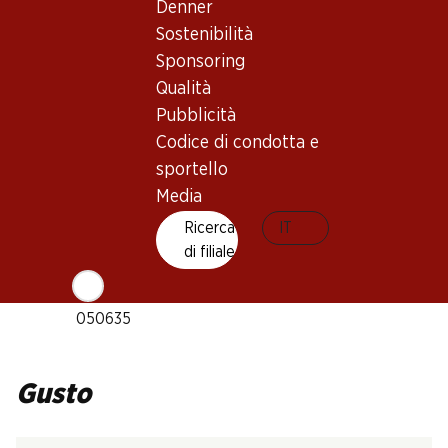
Denner
Vino rosso_old
Sostenibilità
Maturità di beva
Sponsoring
2–12 anni
Qualità
Pubblicità
Riconoscimenti
Codice di condotta e
Wine Spectator: 91 punti
sportello
Temperatura di beva
Media
16–18 °C
Ricerca
IT
Impronta di CO2
di filiale
N. Art.
050635
Gusto