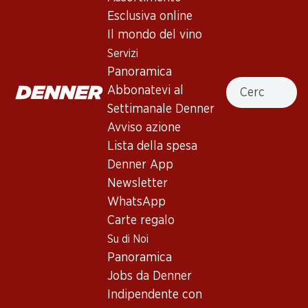
Les Grès Domaine de Boède
Esclusiva online
Languedoc La Clape AOP
Il mondo del vino
Servizi
Vino rosso_old
,
Francia
,
Linguadoca-Rossiglione
, 2015
Panoramica
Cercare
Rosso porpora spesso con aromi intensi di lamponi e more.
Abbonatevi al
Pieno al palato con tannini vellutati e retrogusto lungo.
Settimanale Denner
Avviso azione
Non disponibile
Lista della spesa
Denner App
Newsletter
WhatsApp
Carte regalo
Buono a sapersi
Su di Noi
Panoramica
Vitigno
Jobs da Denner
Indipendente con
Tipo di vino