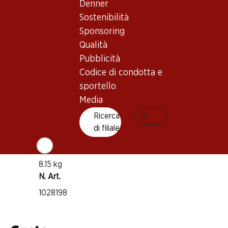
Trebbiano
Denner
Sostenibilità
Garganega
Sponsoring
Catarratto
Qualità
Tipo di vino
Pubblicità
Spumante
Codice di condotta e
Maturità di beva
sportello
1 anno dall'acquisto
Media
Ricerca
IT
Temperatura di beva
di filiale
8–10 °C
Impronta di CO2
8.15 kg
N. Art.
1028198