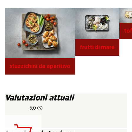
to
frutti di mare
stuzzichini da aperitivo
Valutazioni attuali
5.0
(3)