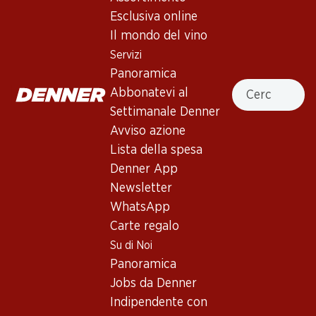
Leopardo Vino Frizzante
Esclusiva online
Il mondo del vino
Spumante
,
Italia
,
varie regioni
Servizi
Giallo paglierino chiaro. Aromi freschi e fruttati al naso, pera
Panoramica
Cercare
matura e prugna mirabelle. Al palato, perlage fine, acidità
Abbonatevi al
succosa e finale fresco.
Settimanale Denner
Avviso azione
Non disponibile
Lista della spesa
Denner App
Newsletter
WhatsApp
Carte regalo
Buono a sapersi
Su di Noi
Panoramica
Vitigno
Jobs da Denner
Glera
Indipendente con