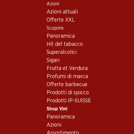
Azioni
Table Of Content
Home
Shop Vini
Vino/champagne
Spumante
Andare contenuto principale
Andare all'indice
Passare al menu principale
Azioni attuali
Italia
varie regioni
Leopardo Vino Frizzante
Offerte XXL
Scoprire
Panoramica
Hit del tabacco
Superalcolici
Sigari
Frutta et Verdura
Profumi di marca
Offerte barbecue
Prodotti di spicco
Prodotti IP-SUISSE
Shop Vini
Fronte
Retro
Imballaggio
Panoramica
Azioni
5.0
(3)
Assortimento