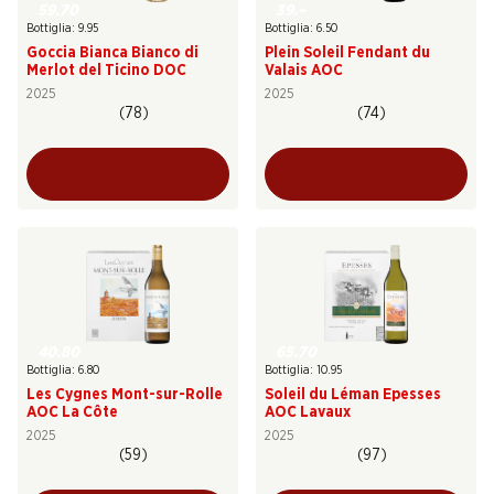
59.70
39.–
Bottiglia: 9.95
Bottiglia: 6.50
Goccia Bianca Bianco di
Plein Soleil Fendant du
Merlot del Ticino DOC
Valais AOC
2025
2025
(78)
(74)
40.80
65.70
Bottiglia: 6.80
Bottiglia: 10.95
Les Cygnes Mont-sur-Rolle
Soleil du Léman Epesses
AOC La Côte
AOC Lavaux
2025
2025
(59)
(97)