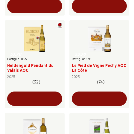
53.70
53.70
Bottiglia: 8.95
Bottiglia: 8.95
Heldengold Fendant du
Le Pied de Vigne Féchy AOC
Valais AOC
La Côte
2025
2025
(32)
(74)