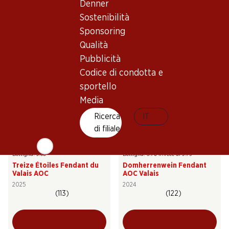
Denner
Le Raisin d’Or St-Saphorin
Carmelin Heida du Valais
AOC Lavaux
AOC
Sostenibilità
2025
2025
Sponsoring
(130)
(224)
Qualità
Pubblicità
Codice di condotta e
sportello
Media
Ricerca
IT
di filiale
31%
57.60
39.95
invece di 58.50
Bottiglia: 9.60
Bottiglia: 6.70 invece di 9.75
Treize Étoiles Fendant du
Domherrenwein Fendant
Valais AOC
AOC Valais
2025
2024
(113)
(122)