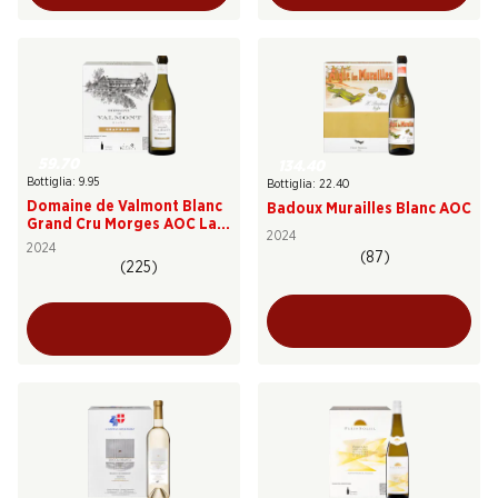
59.70
134.40
Bottiglia: 9.95
Bottiglia: 22.40
Domaine de Valmont Blanc
Badoux Murailles Blanc AOC
Grand Cru Morges AOC La
2024
Côte
2024
(87)
(225)