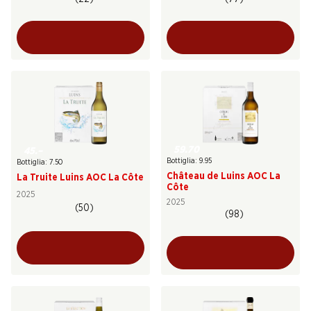
59.70
45.–
Bottiglia: 9.95
Bottiglia: 7.50
Château de Luins AOC La
La Truite Luins AOC La Côte
Côte
2025
2025
(50)
(98)