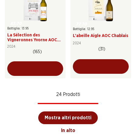
83.70
77.70
Bottiglia: 13.95
Bottiglia: 12.95
La Sélection des
L’abeille Aigle AOC Chablais
Vigneronnes Yvorne AOC
2024
Chablais
2024
(31)
(165)
24 Prodotti
Mostra altri prodotti
In alto