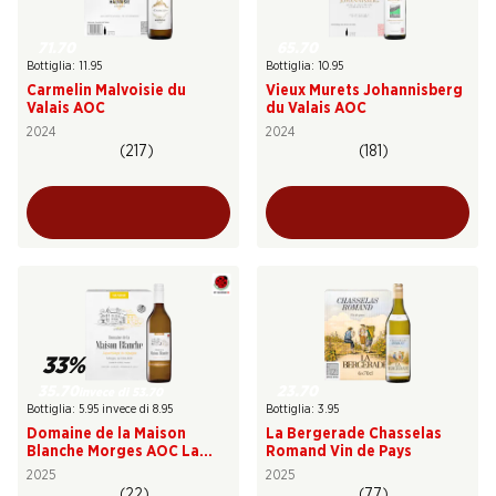
71.70
65.70
Bottiglia: 11.95
Bottiglia: 10.95
Carmelin Malvoisie du
Vieux Murets Johannisberg
Valais AOC
du Valais AOC
2024
2024
(217)
(181)
33%
35.70
23.70
invece di 53.70
Bottiglia: 5.95 invece di 8.95
Bottiglia: 3.95
Domaine de la Maison
La Bergerade Chasselas
Blanche Morges AOC La
Romand Vin de Pays
Côte
2025
2025
(22)
(77)