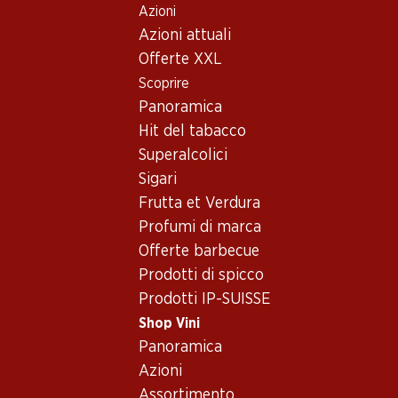
Azioni
Table Of Content
Home
Shop Vini
Vino/champagne
Vino bianco
Andare contenuto principale
Andare all'indice
Passare al menu principale
Azioni attuali
Svizzera
Hallau
Vino bianco - Svizzera,
Offerte XXL
Scoprire
Hallau
Svizzera
Vino bianco
Panoramica
Hit del tabacco
Superalcolici
Sigari
30%
Frutta et Verdura
95.70
69.–
Profumi di marca
invece di 99.90
Bottiglia: 15.95
Bottiglia: 11.50 invece di 16.65
Offerte barbecue
Jean-René Germanier
Yvorne Grand Cru Terravin
Johannisberg Chamoson
AOC Chablais
Prodotti di spicco
AOC Valais
2025
2024
Prodotti IP-SUISSE
(66)
(70)
Shop Vini
Panoramica
Azioni
Assortimento