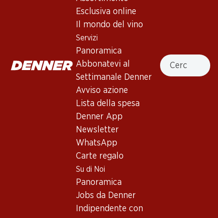
Esclusiva online
Il mondo del vino
Servizi
Panoramica
71.70
35.70
Cercare
Abbonatevi al
Bottiglia: 11.95
Bottiglia: 5.95
Carmelin Petite Arvine du
Vallonnette AOC La Côte
Settimanale Denner
Valais AOC
2025
Avviso azione
2025
(75)
(331)
Lista della spesa
Denner App
Newsletter
WhatsApp
Carte regalo
Su di Noi
Panoramica
25%
Jobs da Denner
65.70
49.20
invece di 65.70
Indipendente con
Bottiglia: 10.95
Bottiglia: 8.20 invece di 10.95