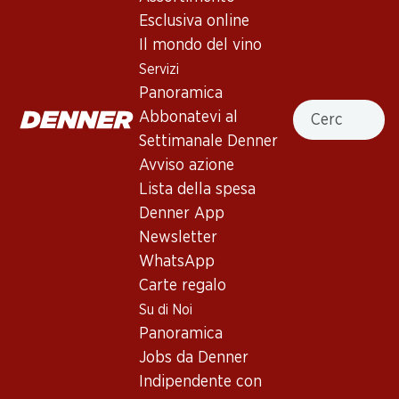
Esclusiva online
Vino rosso
,
Francia
,
Il mondo del vino
Rosso scuro con riflessi violacei. Profumo di ciliege nere e
Servizi
bacche rosse. Corpo medio, tannini morbidi e retrogusto
Panoramica
fruttato.
Cercare
Abbonatevi al
Settimanale Denner
Non disponibile
Avviso azione
Lista della spesa
Denner App
Newsletter
WhatsApp
Buono a sapersi
Carte regalo
Su di Noi
Vitigno
Panoramica
Gamay
Jobs da Denner
Tipo di vino
Indipendente con