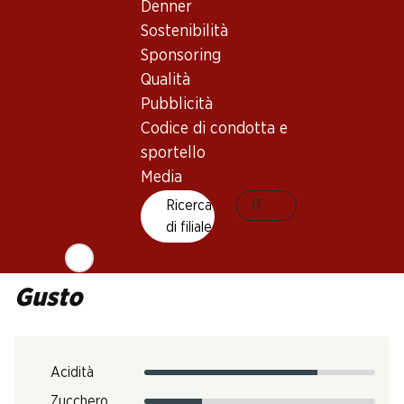
Vino rosso
Denner
Maturità di beva
Sostenibilità
1 anno
Sponsoring
Qualità
Temperatura di beva
Pubblicità
Codice di condotta e
14–16 °C
Impronta di CO2
sportello
Media
6.06 kg
N. Art.
Ricerca
IT
di filiale
1027057
Gusto
Acidità
Zucchero