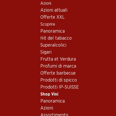
Azioni
Table Of Content
Home
Shop Vini
Vino/champagne
Vino rosso
Andare contenuto principale
Andare all'indice
Passare al menu principale
Azioni attuali
Francia
Gamay de France
Offerte XXL
Scoprire
Panoramica
Hit del tabacco
Superalcolici
Sigari
Frutta et Verdura
Profumi di marca
Offerte barbecue
Prodotti di spicco
Prodotti IP-SUISSE
Shop Vini
Fronte
Retro
Imballaggio
Panoramica
Azioni
Gamay de France
Assortimento