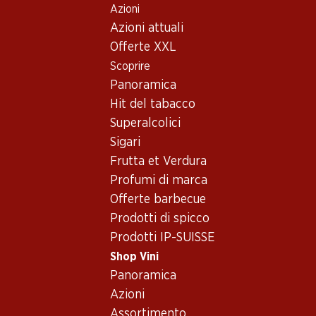
Azioni
Table Of Content
Home
Shop Vini
Vino/champagne
Vino rosso
Andare contenuto principale
Andare all'indice
Passare al menu principale
Azioni attuali
Francia
Bordeaux
Echo de Lynch Bages Pauillac AOC 2ème vins du Château
Offerte XXL
Lynch Bages
Scoprire
Panoramica
Esclusiva online!
Hit del tabacco
Superalcolici
Sigari
Frutta et Verdura
Profumi di marca
Offerte barbecue
Prodotti di spicco
Prodotti IP-SUISSE
Shop Vini
Panoramica
Azioni
Fronte
Retro
Assortimento