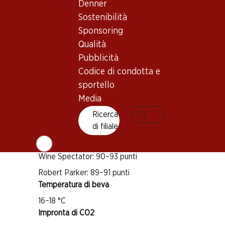
Denner
Buono a sapersi
Sostenibilità
Sponsoring
Qualità
Vitigno
Pubblicità
Tipo di vino
Codice di condotta e
sportello
Vino rosso_old
Maturità di beva
Media
3–8 anni
Ricerca
IT
di filiale
Riconoscimenti
Wine Spectator: 90–93 punti
Robert Parker: 89–91 punti
Temperatura di beva
16–18 °C
Impronta di CO2