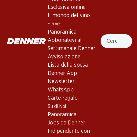
3.5
(22)
Esclusiva online
Corona de Aragón Old Vine
Il mondo del vino
Garnacha
Servizi
Panoramica
Vino rosso_old
,
Spagna
,
Cariñena
, 2015
Cercare
Abbonatevi al
Rosso rubino brillante. Aromi spiccati di bacche mature,
Settimanale Denner
ciliegie, con ricordi di rosa e spezie. Palato pieno con tannini
Avviso azione
morbidi e finale persistente.
Lista della spesa
Denner App
Non disponibile
Newsletter
WhatsApp
Carte regalo
Su di Noi
Panoramica
Buono a sapersi
Jobs da Denner
Indipendente con
Vitigno