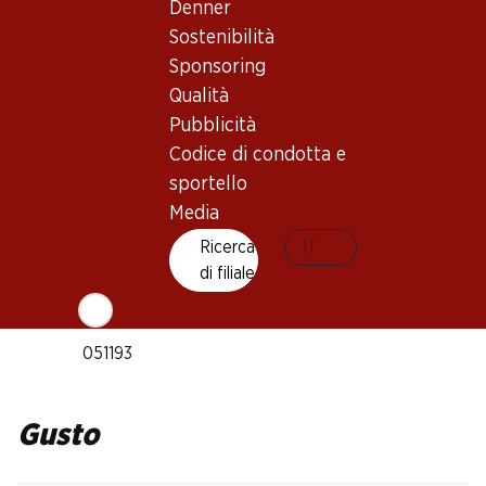
Denner
Sostenibilità
Tipo di vino
Sponsoring
Vino rosso_old
Qualità
Maturità di beva
Pubblicità
1–5 anni
Codice di condotta e
sportello
Temperatura di beva
Media
15–17 °C
Ricerca
IT
Impronta di CO2
di filiale
7 kg
N. Art.
051193
Gusto