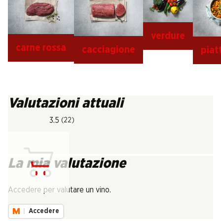
verdure
carne rossa
cacciagione
piat
Valutazioni attuali
3.5
(22)
La mia valutazione
Carica...
Accedere per valutare un vino.
Accedere