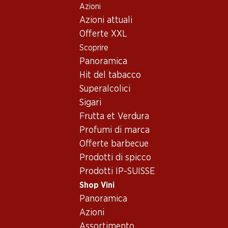
Azioni
Table Of Content
Home
Shop Vini
Vino/champagne
Vino rosso
Andare contenuto principale
Andare all'indice
Passare al menu principale
Azioni attuali
Spagna
Cariñena
Corona de Aragón Old Vine Garnacha
Offerte XXL
Scoprire
Panoramica
Hit del tabacco
Superalcolici
Sigari
Frutta et Verdura
Profumi di marca
Offerte barbecue
Prodotti di spicco
Prodotti IP-SUISSE
Shop Vini
Panoramica
Fronte
Retro
Azioni
Assortimento