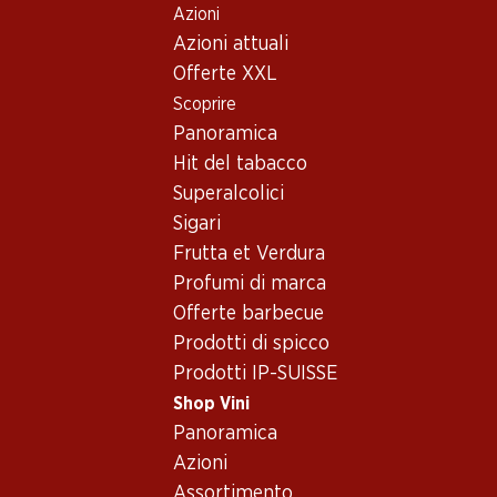
Azioni
Table Of Content
Home
Shop Vini
Conoscenza dei vini
Vitigni
Andare contenuto principale
Andare all'indice
Passare al menu principale
Azioni attuali
Zweigelt
Offerte XXL
Scoprire
Panoramica
Hit del tabacco
Superalcolici
Sigari
Frutta et Verdura
Profumi di marca
Offerte barbecue
Prodotti di spicco
Prodotti IP-SUISSE
Shop Vini
Panoramica
Zweigelt – Il rosso
Azioni
preferito dall'Austria
Assortimento