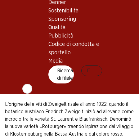
Denner
Con oltre 6.500 ettari di superficie coltivata, lo Zweigelt è il
Sostenibilità
numero uno dei vitigni a bacca rossa dell'Austria. I viticoltori
Sponsoring
di tutto il paese apprezzano le viti di Zweigelt per la loro
Qualità
semplicità: le basse esigenze del terroir e la buona
Pubblicità
resistenza al gelo rendono più facile la coltivazione. Il vitigno
Codice di condotta e
è particolarmente diffuso nella parte orientale della Bassa
sportello
Austria e nella regione intorno al lago di Neusiedl, dove i
Media
terreni ricchi di sostanze nutritive generano raccolti
consistenti e regolari. Esistono aree di coltivazione più
Ricerca
IT
piccole anche al di fuori dell'Austria. In Germania, le viti di
di filiale
Zweigelt sono coltivate su circa 100 ettari, mentre in
Svizzera sono poco più di 20 ettari coltivati.
L'origine delle viti di Zweigelt risale all'anno 1922, quando il
botanico austriaco Friedrich Zweigelt iniziò ad allevarle come
incrocio tra le varietà St. Laurent e Blaufränkisch. Denominò
la nuova varietà «Rotburger» traendo ispirazione dal villaggio
di Klosterneuburg nella Bassa Austria e dal colore rosso.