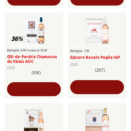
36%
41.70
invece di 65.70
47.70
Bottiglia: 6.95 invece di 10.95
Bottiglia: 7.95
Œil-de-Perdrix Chamoson
Epicuro Rosato Puglia IGP
du Valais AOC
2025
2025
(267)
(108)