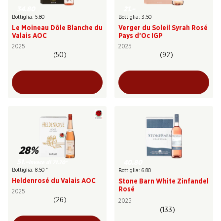
34.80
21.–
Bottiglia: 5.80
Bottiglia: 3.50
Le Moineau Dôle Blanche du
Verger du Soleil Syrah Rosé
Valais AOC
Pays d’Oc IGP
2025
2025
(50)
(92)
28%
51.–
40.80
invece di 71.70
*
Bottiglia: 8.50
*
Bottiglia: 6.80
Heldenrosé du Valais AOC
Stone Barn White Zinfandel
Rosé
2025
(26)
2025
(133)