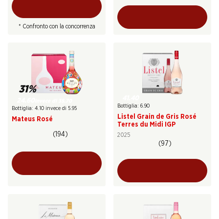
* Confronto con la concorrenza
31%
41.40
24.60
invece di 35.70
Bottiglia: 6.90
Bottiglia: 4.10 invece di 5.95
Listel Grain de Gris Rosé
Mateus Rosé
Terres du Midi IGP
(194)
2025
(97)