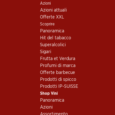
Azioni
Table Of Content
Home
Shop Vini
Conoscenza dei vini
Tipi di vino
Andare contenuto principale
Andare all'indice
Passare al menu principale
Azioni attuali
Rosato
Offerte XXL
Scoprire
Panoramica
Hit del tabacco
Superalcolici
Sigari
Frutta et Verdura
Profumi di marca
Offerte barbecue
Prodotti di spicco
Prodotti IP-SUISSE
Shop Vini
Panoramica
Rosato - Il preferito
Azioni
per le miti notti
Assortimento