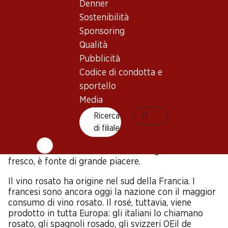
prodotto ottenuto (bucce, vinaccioli e polpa) per
Denner
evitare che le bucce dell'uva rilascino troppo colore.
Sostenibilità
Il mosto, di un delicato colore rosa, viene poi
Sponsoring
vinificato come un vino bianco. Il cosiddetto taglio, il
Qualità
metodo di produzione in cui il vino bianco viene
colorato con il vino rosso, in Europa non è
Pubblicità
consentito.
Codice di condotta e
sportello
Lo spettro cromatico dei vini rosati va dal rosa
tenue, al rosa cerasuolo e al rosa chiaretto. Le
Media
caratteristiche organolettiche che fanno del rosé il
Ricerca
IT
vino preferito dell’estate sono il suo fruttato e la sua
di filiale
leggerezza. Il rosé si sposa molto bene con i
barbecue, è ottimo con gli aperitivi ed è un asso
nella manica nei drink estivi. Bevuto giovane e
fresco, è fonte di grande piacere.
Il vino rosato ha origine nel sud della Francia. I
francesi sono ancora oggi la nazione con il maggior
consumo di vino rosato. Il rosé, tuttavia, viene
prodotto in tutta Europa: gli italiani lo chiamano
rosato, gli spagnoli rosado, gli svizzeri OEil de