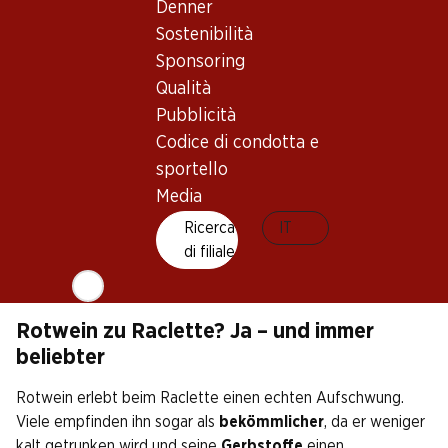
Denner
Zu Raclette passen daher besonders gut Schweizer
Sostenibilità
Weissweine:
Sponsoring
Qualità
Fendant aus dem Wallis
— saftig, leicht, klassisch
Pubblicità
Chasselas aus dem Waadtland
— mild, harmonisch,
Codice di condotta e
ideal zu Schmelzkäse
sportello
Weisswein ohne Holzfass
— wenig Säure, kräftiger
Media
Geschmack
Ricerca
IT
di filiale
Diese Weine unterstützen die cremige Textur des Käses,
ohne sie zu überdecken.
Rotwein zu Raclette? Ja – und immer
beliebter
Rotwein erlebt beim Raclette einen echten Aufschwung.
Viele empfinden ihn sogar als
bekömmlicher
, da er weniger
kalt getrunken wird und seine
Gerbstoffe
einen