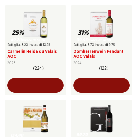
25%
31%
49.20
39.95
invece di 65.70
invece di 58.50
Bottiglia: 8.20 invece di 10.95
Bottiglia: 6.70 invece di 9.75
Carmelin Heida du Valais
Domherrenwein Fendant
AOC
AOC Valais
2025
2024
(224)
(122)
59.70
134.40