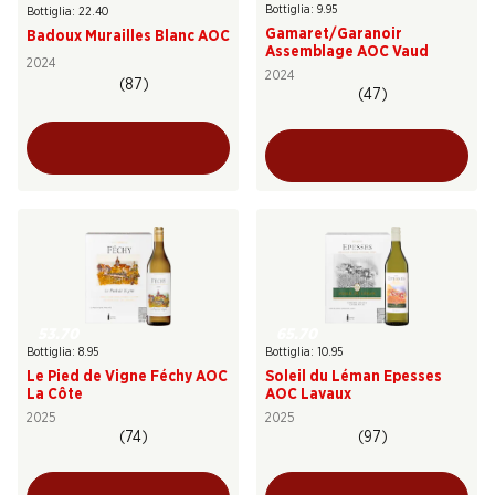
Bottiglia: 9.95
Bottiglia: 22.40
Gamaret/Garanoir
Badoux Murailles Blanc AOC
Assemblage AOC Vaud
2024
2024
(87)
(47)
53.70
65.70
Bottiglia: 8.95
Bottiglia: 10.95
Le Pied de Vigne Féchy AOC
Soleil du Léman Epesses
La Côte
AOC Lavaux
2025
2025
(74)
(97)