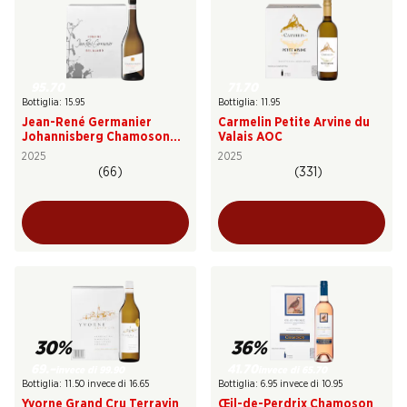
95.70
71.70
Bottiglia: 15.95
Bottiglia: 11.95
Jean-René Germanier
Carmelin Petite Arvine du
Johannisberg Chamoson
Valais AOC
AOC Valais
2025
2025
(66)
(331)
30%
36%
69.–
41.70
invece di 99.90
invece di 65.70
Bottiglia: 11.50 invece di 16.65
Bottiglia: 6.95 invece di 10.95
Yvorne Grand Cru Terravin
Œil-de-Perdrix Chamoson