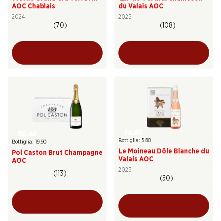
AOC Chablais
du Valais AOC
2024
2025
(70)
(108)
34.80
119.40
Bottiglia: 5.80
Bottiglia: 19.90
Le Moineau Dôle Blanche du
Pol Caston Brut Champagne
Valais AOC
AOC
2025
(113)
(50)