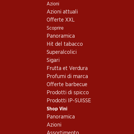
Azioni
Table Of Content
Home
Shop Vini
Conoscenza dei vini
Andare contenuto principale
Andare all'indice
Passare al menu principale
Azioni attuali
Momenti enologici
Consulente vini
Offerte XXL
Scoprire
Panoramica
Hit del tabacco
Superalcolici
Sigari
Frutta et Verdura
Profumi di marca
Offerte barbecue
Prodotti di spicco
Prodotti IP-SUISSE
Shop Vini
Panoramica
Trovare il vino giusto
Azioni
in modo semplice e
Assortimento