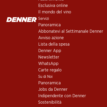
12-14 mesi in barriques nuove al 40 %. Il vino raggiunge il suo a
Esclusiva online
Il mondo del vino
Non disponibile
Servizi
Panoramica
Abbonatevi al Settimanale Denner
Avviso azione
Lista della spesa
Buono a sapersi
Denner App
Newsletter
Vitigno
WhatsApp
Carte regalo
Tipo di vino
Su di Noi
Vino rosso_old
Panoramica
Maturità di beva
Jobs da Denner
3–15 anni
Indipendente con Denner
Sostenibilità
Riconoscimenti