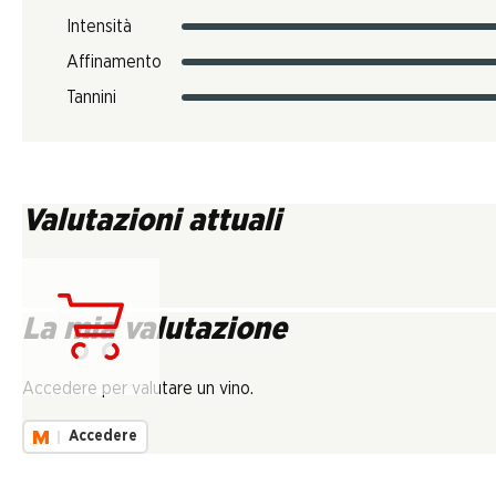
Intensità
Affinamento
Tannini
Valutazioni attuali
La mia valutazione
Carica...
Accedere per valutare un vino.
Accedere