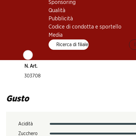
Sponsoring
James Suckling: 92 punti
Qualità
Wine Spectator: 86–89 punti
Pubblicità
Codice di condotta e sportello
Robert Parker: 88 punti
Media
Temperatura di beva
Ricerca di filiale
16–18 °C
Impronta di CO2
N. Art.
303708
Gusto
Acidità
Zucchero