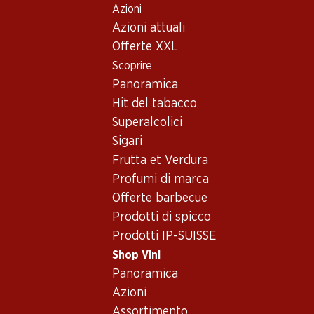
Azioni
Table Of Content
Home
Shop Vini
Vino/champagne
Vino rosso
Andare contenuto principale
Andare all'indice
Passare al menu principale
Azioni attuali
Offerte XXL
Esclusiva online!
Scoprire
Panoramica
Hit del tabacco
Superalcolici
Sigari
Frutta et Verdura
Profumi di marca
Offerte barbecue
Prodotti di spicco
Prodotti IP-SUISSE
Château Sociando-Mallet
Shop Vini
Panoramica
Vino rosso_old
,
Francia
,
Bordeaux
, 2012
Azioni
Rosso rubino profondo. Aromi forti di mirtilli, more e ribes ner
Assortimento