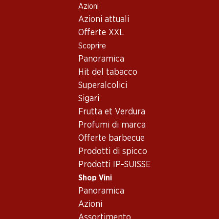
Azioni
Table Of Content
Home
Shop Vini
Vino/champagne
Vino rosso
Andare contenuto principale
Andare all'indice
Passare al menu principale
Azioni attuali
Offerte XXL
Scoprire
Panoramica
Hit del tabacco
Superalcolici
Sigari
Frutta et Verdura
Profumi di marca
Offerte barbecue
Prodotti di spicco
Prodotti IP-SUISSE
Château Smith Haut Lafitte Roug
Shop Vini
Panoramica
Vino rosso_old
,
Francia
,
Bordeaux
, 2012
Azioni
Rosso rubino carico. Intensi aromi di Crème de Cassis, ciliegi
Assortimento