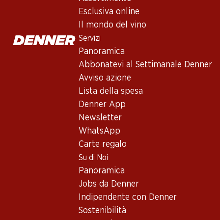
maturazione 18 mesi in barriques nuove. Il vino raggiunge il suo 
Esclusiva online
Il mondo del vino
Non disponibile
Servizi
Panoramica
Abbonatevi al Settimanale Denner
Avviso azione
Lista della spesa
Buono a sapersi
Denner App
Newsletter
Vitigno
WhatsApp
Carte regalo
Tipo di vino
Su di Noi
Vino rosso_old
Panoramica
Maturità di beva
Jobs da Denner
4–23 anni
Indipendente con Denner
Sostenibilità
Temperatura di beva