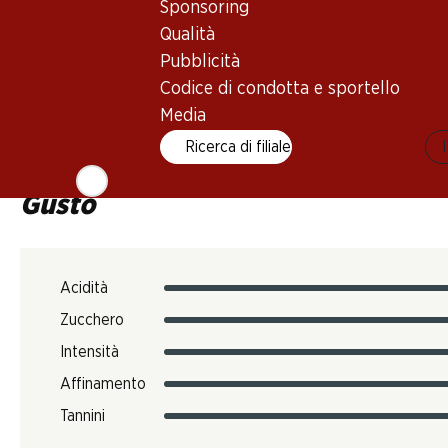
Sponsoring
16–18 °C
Qualità
Impronta di CO2
Pubblicità
Codice di condotta e sportello
N. Art.
Media
303508
Ricerca di filiale
Gusto
Acidità
Zucchero
Intensità
Affinamento
Tannini