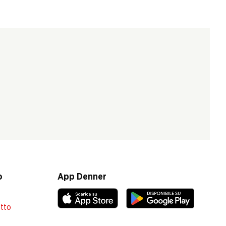
o
App Denner
atto