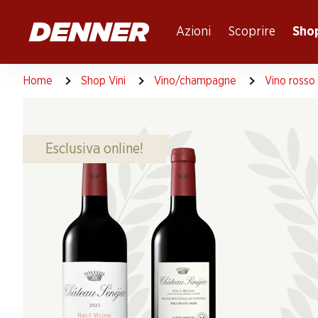
Table Of Content
Andare contenuto principale
Andare all'indice
Passare al menu principale
Azioni
Scoprire
Shop
Home
Shop Vini
Vino/champagne
Vino rosso
Esclusiva online!