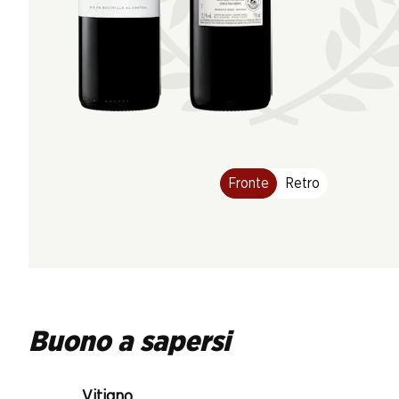
Fronte
Retro
Buono a sapersi
Vitigno