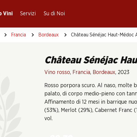
 Vini
Servizi
Su di Noi
Francia
Bordeaux
Château Sénéjac Haut-Médoc
Château Sénéjac Ha
Vino rosso
,
Francia
,
Bordeaux
, 2023
Rosso porpora scuro. Al naso, molte bac
palato, di corpo medio-pieno con tanni
Affinamento di 12 mesi in barrique nu
(53%), Merlot (29%), Cabernet Franc (1
vol.