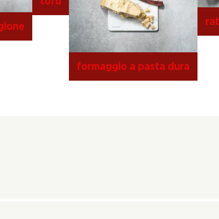
tofu
rat
gione
formaggio a pasta dura