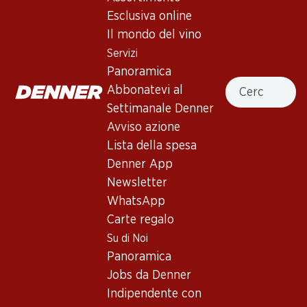
Château Rouget
Esclusiva online
Il mondo del vino
Vino rosso_old
,
Francia
,
Bordeaux
, 2013
Servizi
Rosso porpora intenso. Al naso aromi intensi di prugna,
Panoramica
Cercare
ciliegie nere e note speziate. Corpo spesso e pieno con
Abbonatevi al
tannini presenti e lungo retrogusto. Affinamento e
Settimanale Denner
invecchiamento 15 - 18 mesi in barrique nuove al 50%. Il vino
Avviso azione
raggiunge il suo apice dopo 2-4 anni e può essere gustato
Lista della spesa
appieno per altri 10 anni.
Denner App
Newsletter
Non disponibile
WhatsApp
Carte regalo
Su di Noi
Panoramica
Buono a sapersi
Jobs da Denner
Indipendente con