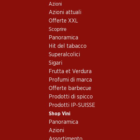
Azioni
Table Of Content
Home
Shop Vini
Vino/champagne
Vino rosso
Andare contenuto principale
Andare all'indice
Passare al menu principale
Azioni attuali
Francia
Bordeaux
Château Rouget
Offerte XXL
Esclusiva online!
Scoprire
Panoramica
Hit del tabacco
Superalcolici
Sigari
Frutta et Verdura
Profumi di marca
Offerte barbecue
Prodotti di spicco
Prodotti IP-SUISSE
Shop Vini
Fronte
Retro
Panoramica
Azioni
4.5
(5)
Assortimento