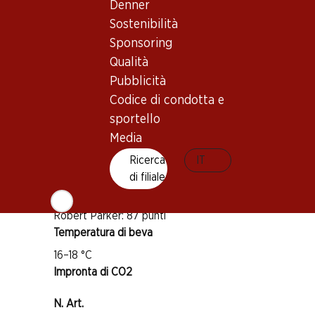
Denner
Vitigno
Sostenibilità
Merlot
Sponsoring
Cabernet Franc
Qualità
Tipo di vino
Pubblicità
Vino rosso_old
Codice di condotta e
Maturità di beva
sportello
2–10 anni
Media
Ricerca
IT
Riconoscimenti
di filiale
James Suckling: 90–91 punti
Robert Parker: 87 punti
Temperatura di beva
16–18 °C
Impronta di CO2
N. Art.