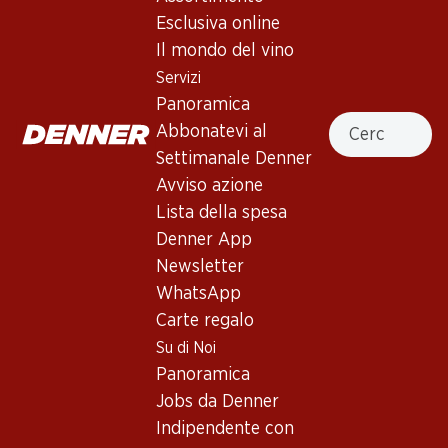
Color lillà scuro. Aromi intensi di mirtilli dolci, more, ribes neri,
Esclusiva online
liquirizia e note vanigliate. Corpo medio con tannini presenti
Il mondo del vino
ed eleganti. Finale piuttosto persistente. Affinamento e
Servizi
maturazione 18 mesi in barriques nuove al 60%. Il vino
Panoramica
raggiunge il suo apice nel giro di 2–5 anni e può essere
Cercare
Abbonatevi al
gustato appieno per altri 8 anni.
Settimanale Denner
Non disponibile
Avviso azione
Lista della spesa
Denner App
Newsletter
WhatsApp
Buono a sapersi
Carte regalo
Su di Noi
Panoramica
Vitigno
Jobs da Denner
Tipo di vino
Indipendente con