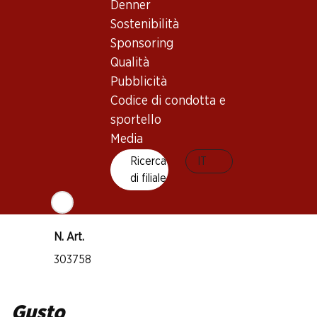
Vino rosso_old
Denner
Maturità di beva
Sostenibilità
3–13 anni
Sponsoring
Qualità
Riconoscimenti
Pubblicità
Codice di condotta e
James Suckling: 90 punti
sportello
Wine Spectator: 90 punti
Media
Robert Parker: 88 punti
Ricerca
IT
Temperatura di beva
di filiale
16–18 °C
Impronta di CO2
N. Art.
303758
Gusto