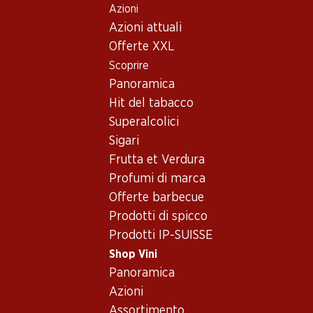
Azioni
Table Of Content
Home
Shop Vini
Vino/champagne
Vino rosso
Andare contenuto principale
Andare all'indice
Passare al menu principale
Azioni attuali
Francia
Bordeaux
Château Marquis d'Alesme
Offerte XXL
Esclusiva online!
Scoprire
Panoramica
Hit del tabacco
Superalcolici
Sigari
Frutta et Verdura
Profumi di marca
Offerte barbecue
Prodotti di spicco
Prodotti IP-SUISSE
Shop Vini
Château Marquis d'Alesme
Panoramica
Azioni
Vino rosso_old
,
Francia
,
Bordeaux
, 2012
Assortimento