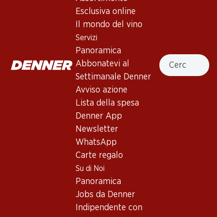
Esclusiva online
Rosso lilla scuro. Aromi intensi di mirtilli dolci, more, ribes
Il mondo del vino
nero, liquirizia e note di fumo e tostate. Corpo medio con
tannini presenti ed eleganti. Retrogusto lungo. Affinamento
Servizi
e maturazione 18 mesi in barriques nuove al 60 %. Il vino
Panoramica
Cercare
raggiunge il suo apice nel giro di 2-5 anni e può essere
Abbonatevi al
gustato appieno per altri 10 anni.
Settimanale Denner
Avviso azione
Non disponibile
Lista della spesa
Denner App
Newsletter
WhatsApp
Carte regalo
Buono a sapersi
Su di Noi
Panoramica
Vitigno
Jobs da Denner
Indipendente con
Tipo di vino