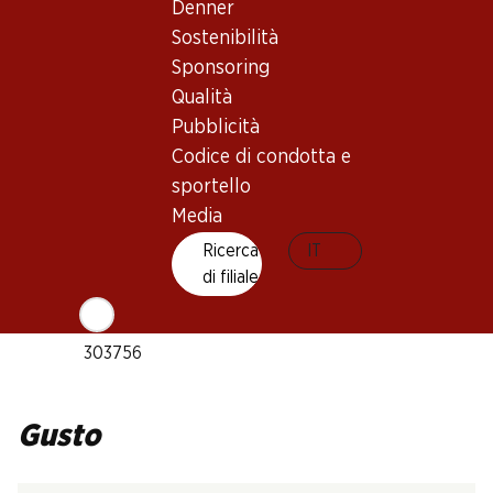
Denner
Vino rosso_old
Sostenibilità
Maturità di beva
Sponsoring
3–15 anni
Qualità
Pubblicità
Riconoscimenti
Codice di condotta e
Robert Parker: 90–92 punti
sportello
Temperatura di beva
Media
16–18 °C
Ricerca
IT
Impronta di CO2
di filiale
N. Art.
303756
Gusto