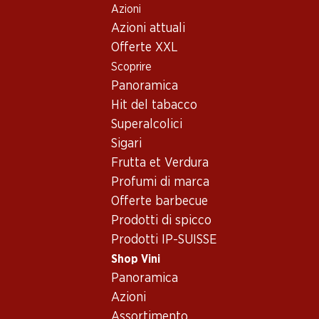
Azioni
Table Of Content
Home
Shop Vini
Vino/champagne
Vino rosso
Andare contenuto principale
Andare all'indice
Passare al menu principale
Azioni attuali
Francia
Bordeaux
Château Marquis d'Alesme Becker
Offerte XXL
Scoprire
Panoramica
Hit del tabacco
Superalcolici
Sigari
Frutta et Verdura
Profumi di marca
Offerte barbecue
Prodotti di spicco
Prodotti IP-SUISSE
Château Marquis d'Alesme
Shop Vini
Panoramica
Becker
Azioni
Vino rosso_old
,
Francia
,
Bordeaux
, 2010
Assortimento