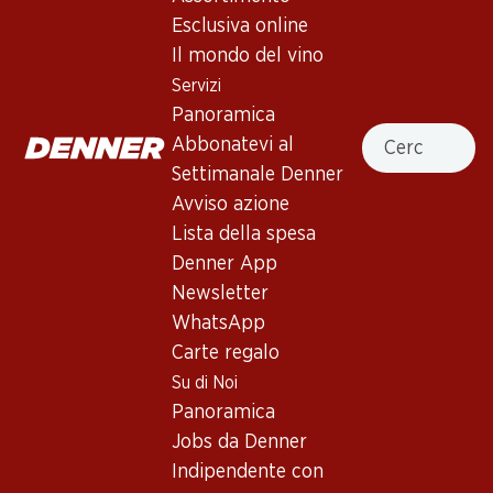
prugna, ribes nero, foglie di tabacco ed un sentore di vaniglia
Esclusiva online
e rovere. Corpo piuttosto pieno con tannini presenti e ancora
un po' acerbi. Finale persistente. Affinamento e maturazione
Il mondo del vino
18-24 mesi in barriques nuove al 40%. Il vino raggiunge il suo
Servizi
apice nel giro di 3-8 anni e può essere gustato appieno per
Panoramica
altri 20 anni.
Cercare
Abbonatevi al
Settimanale Denner
Non disponibile
Avviso azione
Lista della spesa
Denner App
Newsletter
WhatsApp
Buono a sapersi
Carte regalo
Su di Noi
Vitigno
Panoramica
Jobs da Denner
Tipo di vino
Indipendente con
Vino rosso_old