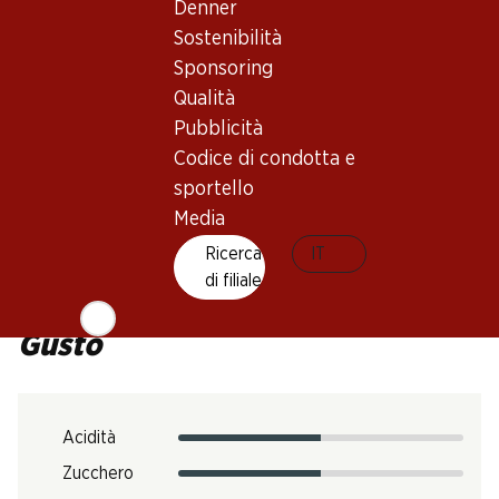
Denner
Maturità di beva
Sostenibilità
4–30 anni
Sponsoring
Qualità
Temperatura di beva
Pubblicità
16 – 18° C
Codice di condotta e
Impronta di CO2
sportello
Media
N. Art.
Ricerca
IT
301707
di filiale
Gusto
Acidità
Zucchero