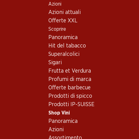
Azioni
Table Of Content
Home
Shop Vini
Vino/champagne
Vino rosso
Andare contenuto principale
Andare all'indice
Passare al menu principale
Azioni attuali
Francia
Bordeaux
Château Gruaud Larose
Offerte XXL
Scoprire
Panoramica
Hit del tabacco
Superalcolici
Sigari
Frutta et Verdura
Profumi di marca
Offerte barbecue
Prodotti di spicco
Prodotti IP-SUISSE
Château Gruaud Larose
Shop Vini
Vino rosso_old
,
Francia
,
Bordeaux
, 2011
Panoramica
Azioni
Rosso rubino carico con note violacee. Aromi robusti di
Assortimento