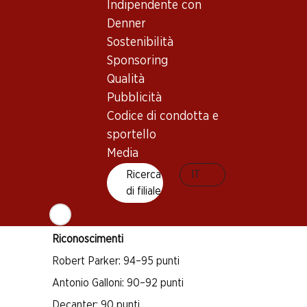
Indipendente con
Buono a sapersi
Denner
Sostenibilità
Vitigno
Sponsoring
Qualità
Cabernet Sauvignon
Pubblicità
Merlot
Codice di condotta e
Cabernet Franc
sportello
Tipo di vino
Media
Vino rosso
Ricerca
IT
Maturità di beva
di filiale
3–18 anni
Riconoscimenti
Robert Parker: 94–95 punti
Antonio Galloni: 90–92 punti
Decanter: 90 punti