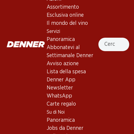
Assortimento
Vino rosso
,
Francia
,
Bordeaux
, 2021
Esclusiva online
Rosso porpora scuro. Aroma intenso di ribes nero, ciliegie,
Il mondo del vino
more, con leggeri note di violetta e liquirizia. Pieno al palato,
Servizi
con abbondante tannino maturo e retrogusto lungo e
Panoramica
Cercare
persistente. Il blend è composto per l’84% da Cabernet
Abbonatevi al
Sauvignon, per il 12% da Merlot e per il 4% da Cabernet
Settimanale Denner
Franc. 12.5% Vol
Avviso azione
Lista della spesa
497.70
Denner App
Prezzo unità: 82.95
Newsletter
à 6 x 75 cl
WhatsApp
Disponibile
Carte regalo
Su di Noi
Panoramica
Jobs da Denner