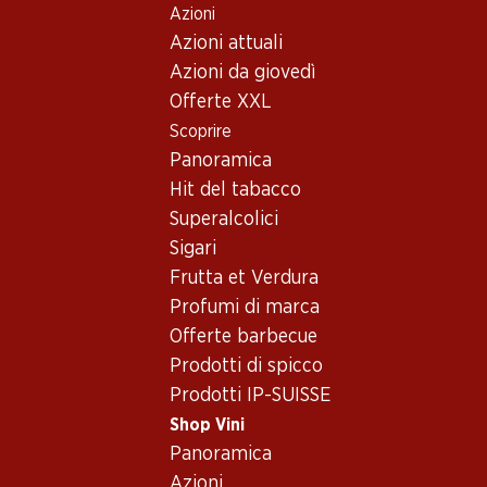
Azioni
Table Of Content
Home
Shop Vini
Vino/champagne
Vino rosso
Andare contenuto principale
Andare all'indice
Passare al menu principale
Azioni attuali
Francia
Bordeaux
Château Gruaud Larose St.-Julien AOC
Azioni da giovedì
Offerte XXL
Esclusiva online!
Scoprire
Panoramica
Hit del tabacco
Superalcolici
Sigari
Frutta et Verdura
Profumi di marca
Offerte barbecue
Prodotti di spicco
Prodotti IP-SUISSE
Shop Vini
Château Gruaud Larose St.-
Panoramica
Julien AOC
Azioni