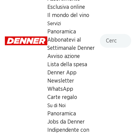
Château de Luins AOC La Côte
Esclusiva online
Il mondo del vino
Vino bianco
,
Svizzera
,
Vaud
, 2025
Servizi
Giallo oro chiaro. Gli aromi fruttati ricordano l’ananas, con
Panoramica
Cercare
note floreali. Corpo robusto ed elegante e acidità succosa.
Abbonatevi al
Settimanale Denner
9.95
Avviso azione
Lista della spesa
à 1 x 75 cl
Denner App
Newsletter
Comprare in Shop Vini
WhatsApp
Carte regalo
Su di Noi
Panoramica
Jobs da Denner
Buono a sapersi
Indipendente con