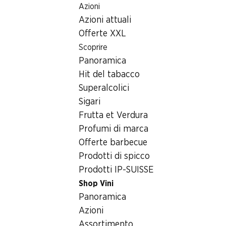
Azioni
Table Of Content
Home
Bevande
Vino/champagne
Andare contenuto principale
Andare all'indice
Passare al menu principale
Azioni attuali
Château de Luins AOC La Côte
Offerte XXL
Scoprire
Panoramica
Hit del tabacco
Superalcolici
Sigari
Frutta et Verdura
Profumi di marca
Offerte barbecue
Prodotti di spicco
Prodotti IP-SUISSE
Shop Vini
Fronte
Retro
Imballaggio
Panoramica
Azioni
4.0
(98)
Assortimento