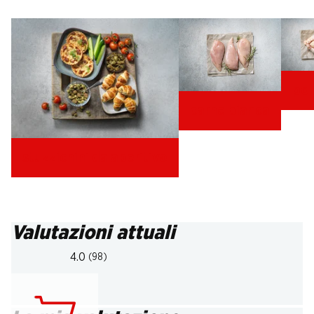
po
carne bianca
stuzzichini da aperitivo
Valutazioni attuali
4.0
(98)