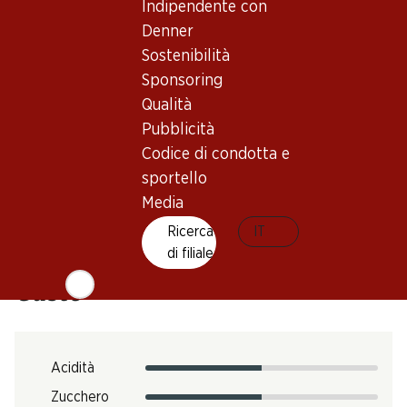
Vino rosso_old
Indipendente con
Maturità di beva
Denner
2–12 anni
Sostenibilità
Sponsoring
Temperatura di beva
Qualità
Pubblicità
16–18 °C
Codice di condotta e
Impronta di CO2
sportello
N. Art.
Media
303305
Ricerca
IT
di filiale
Gusto
Acidità
Zucchero