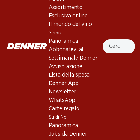
Rosso rubino carico. Naso intenso di bacche rosse e delicate
Assortimento
note di erbe, accompagnato da leggere note di tostatura e
Esclusiva online
vaniglia. Al palato regala tannini ben presenti con un finale
Il mondo del vino
persistente. Invecchiamento di 12 mesi in barrique nuove al
Servizi
40%. Il vino raggiunge il suo massimo affinamento tra i 2-4
Panoramica
anni e può essere gustato appieno per altri 8 anni.
Cercare
Abbonatevi al
Non disponibile
Settimanale Denner
Avviso azione
Lista della spesa
Denner App
Newsletter
Buono a sapersi
WhatsApp
Carte regalo
Vitigno
Su di Noi
Panoramica
Tipo di vino
Jobs da Denner