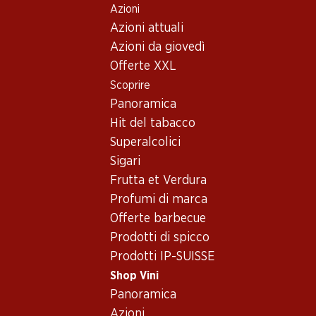
Azioni
Table Of Content
Home
Shop Vini
Vino/champagne
Vino rosso
Andare contenuto principale
Andare all'indice
Passare al menu principale
Azioni attuali
Francia
Bordeaux
Château Citran
Azioni da giovedì
Offerte XXL
Scoprire
Panoramica
Hit del tabacco
Superalcolici
Sigari
Frutta et Verdura
Profumi di marca
Offerte barbecue
Prodotti di spicco
Prodotti IP-SUISSE
Château Citran
Shop Vini
Panoramica
Vino rosso_old
,
Francia
,
Bordeaux
, 2009
Azioni