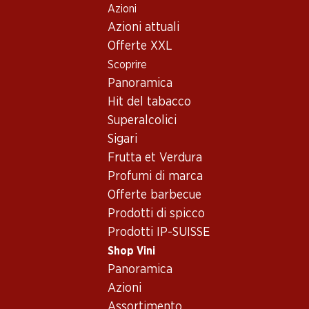
Azioni
Table Of Content
Home
Shop Vini
Vino/champagne
Vino rosso
Andare contenuto principale
Andare all'indice
Passare al menu principale
Azioni attuali
Francia
Bordeaux
Château Cantenac Brown, Margaux AOC 3ème Grand Cru
Offerte XXL
Classé
Scoprire
Panoramica
Esclusiva online!
Hit del tabacco
Superalcolici
Sigari
Frutta et Verdura
Profumi di marca
Offerte barbecue
Prodotti di spicco
Prodotti IP-SUISSE
Shop Vini
Panoramica
Azioni
Château Cantenac Brown,
Assortimento