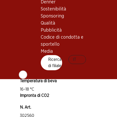
Denner
Sostenibilità
Vitigno
Sponsoring
Tipo di vino
Qualità
Vino rosso_old
Pubblicità
Maturità di beva
Codice di condotta e
3–20 anni
sportello
Media
Riconoscimenti
Ricerca
IT
di filiale
Robert Parker: 91–93 punti
Wine Spectator: 90–93 punti
Temperatura di beva
16–18 °C
Impronta di CO2
N. Art.
302560