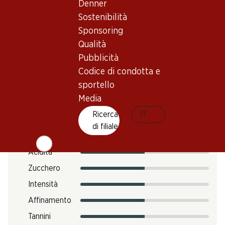
Denner
Temperatura di beva
Sostenibilità
Impronta di CO2
Sponsoring
Qualità
12.12 kg
N. Art.
Pubblicità
Codice di condotta e
303253
sportello
Media
Gusto
Ricerca
IT
di filiale
Acidità
Zucchero
Intensità
Affinamento
Tannini