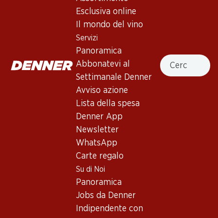
Esclusiva online
Francia, Bordeaux, 2007, 75 cl
Il mondo del vino
Servizi
Non disponibile
Panoramica
Cercare
Abbonatevi al
Settimanale Denner
Avviso azione
Lista della spesa
Buono a sapersi
Denner App
Newsletter
Vitigno
WhatsApp
Tipo di vino
Carte regalo
Su di Noi
Vino rosso_old
Maturità di beva
Panoramica
Jobs da Denner
0
Indipendente con