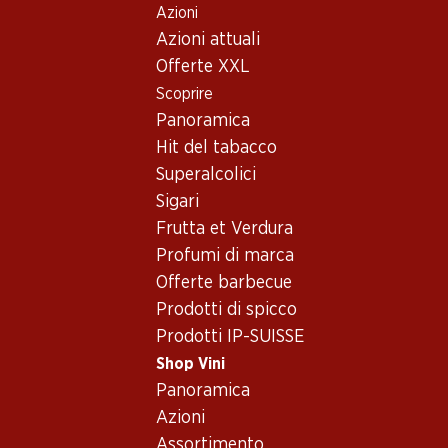
Azioni
Table Of Content
Home
Shop Vini
Vino/champagne
Vino rosso
Andare contenuto principale
Andare all'indice
Passare al menu principale
Azioni attuali
Francia
Bordeaux
Château Cantemerle Haut-Medoc AOC 2007 75
Offerte XXL
Scoprire
Panoramica
Hit del tabacco
Superalcolici
Sigari
Frutta et Verdura
Profumi di marca
Offerte barbecue
Prodotti di spicco
Prodotti IP-SUISSE
Château Cantemerle Haut-
Shop Vini
Panoramica
Medoc AOC 2007 75
Azioni
Vino rosso_old
,
Francia
,
Bordeaux
, 2007
Assortimento