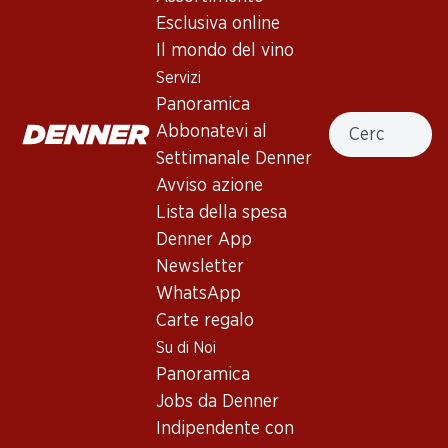
Esclusiva online
Francia, Bordeaux, 2007, 75 cl
Il mondo del vino
Servizi
Non disponibile
Panoramica
Cercare
Abbonatevi al
Settimanale Denner
Avviso azione
Lista della spesa
Buono a sapersi
Denner App
Newsletter
Vitigno
WhatsApp
Tipo di vino
Carte regalo
Su di Noi
Vino rosso_old
Maturità di beva
Panoramica
Jobs da Denner
0
Indipendente con