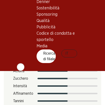
Denner
Temperatura di beva
Sostenibilità
Impronta di CO2
Sponsoring
Qualità
12.12 kg
N. Art.
Pubblicità
Codice di condotta e
301353
sportello
Media
Gusto
Ricerca
IT
di filiale
Acidità
Zucchero
Intensità
Affinamento
Tannini