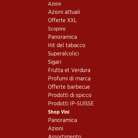
Azioni
Table Of Content
Home
Shop Vini
Vino/champagne
Vino rosso
Andare contenuto principale
Andare all'indice
Passare al menu principale
Azioni attuali
Francia
Bordeaux
Château Brane Cantenac Margaux AOC 2007 75
Offerte XXL
Scoprire
Panoramica
Hit del tabacco
Superalcolici
Sigari
Frutta et Verdura
Profumi di marca
Offerte barbecue
Prodotti di spicco
Prodotti IP-SUISSE
Château Brane Cantenac
Shop Vini
Panoramica
Margaux AOC 2007 75
Azioni
Vino rosso_old
,
Francia
,
Bordeaux
, 2007
Assortimento