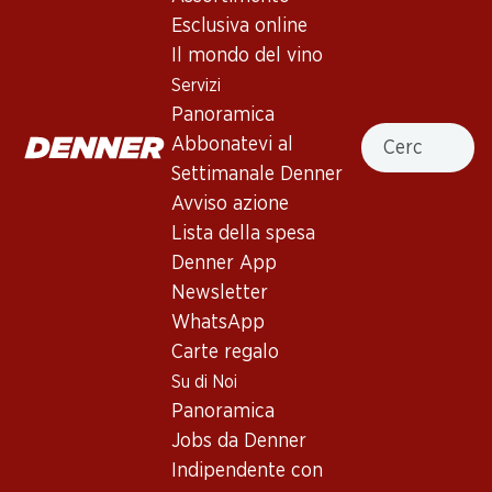
Rosso granata scuro con riflessi porpora. Al naso seducente
Esclusiva online
profumo di ribes nero, mirtilli e more, un po’ di liquirizia e
Il mondo del vino
spezie dolci. Pieno al palato con abbondante tannino maturo
Servizi
e retrogusto lungo. Assemblaggio di Cabernet Sauvignon
Panoramica
(75%), Merlot (22%) e Petit Verdot (3%).
Cercare
Abbonatevi al
Settimanale Denner
Non disponibile
Avviso azione
Lista della spesa
Denner App
Newsletter
Buono a sapersi
WhatsApp
Carte regalo
Su di Noi
Vitigno
Panoramica
Cabernet Sauvignon
Jobs da Denner
Merlot
Indipendente con
Petit Verdot