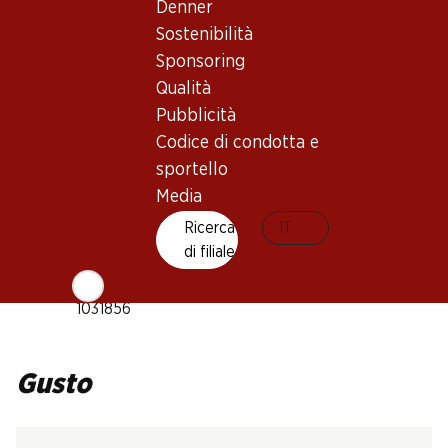
Denner
Tipo di vino
Sostenibilità
Vino rosso
Sponsoring
Maturità di beva
Qualità
5–30 anni
Pubblicità
Codice di condotta e
Temperatura di beva
sportello
Media
16–18 °C
Impronta di CO2
Ricerca
IT
di filiale
6.06 kg
N. Art.
1031856
Gusto