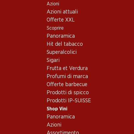
Azioni
Table Of Content
Home
Shop Vini
Vino/champagne
Vino rosso
Andare contenuto principale
Andare all'indice
Passare al menu principale
Azioni attuali
Francia
Bordeaux
Château Batailley Pauillac
Offerte XXL
Esclusiva online!
Scoprire
Panoramica
Hit del tabacco
Superalcolici
Sigari
Frutta et Verdura
Profumi di marca
Offerte barbecue
Prodotti di spicco
Prodotti IP-SUISSE
Shop Vini
Château Batailley Pauillac
Panoramica
Azioni
Vino rosso
,
Francia
,
Bordeaux
Assortimento