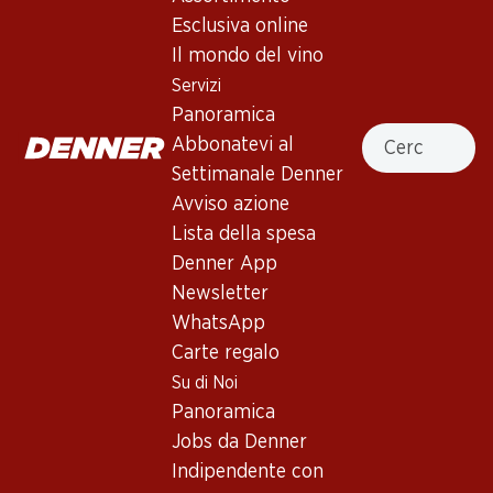
Esclusiva online
Non disponibile
Il mondo del vino
Servizi
Panoramica
Cercare
Abbonatevi al
Settimanale Denner
Buono a sapersi
Avviso azione
Lista della spesa
Vitigno
Denner App
Tipo di vino
Newsletter
WhatsApp
Vino rosso_old
Maturità di beva
Carte regalo
Su di Noi
0
Panoramica
Jobs da Denner
Temperatura di beva
Indipendente con