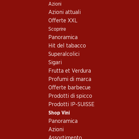
Azioni
Table Of Content
Home
Shop Vini
Vino/champagne
Vino rosso
Andare contenuto principale
Andare all'indice
Passare al menu principale
Azioni attuali
Francia
Bordeaux
Ch. Giscours Margaux 75
Offerte XXL
Scoprire
Panoramica
Hit del tabacco
Superalcolici
Sigari
Frutta et Verdura
Profumi di marca
Offerte barbecue
Prodotti di spicco
Prodotti IP-SUISSE
Ch. Giscours Margaux 75
Shop Vini
Vino rosso_old
,
Francia
,
Bordeaux
, 2004
Panoramica
Azioni
Margaux, 3e cru classé, Robert Parker 90-93, 2004, 75 cl
Assortimento