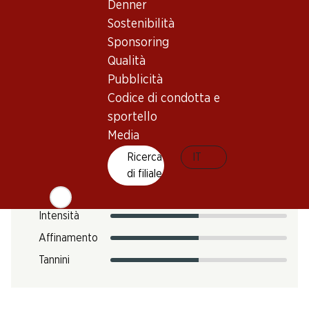
Impronta di CO2
Denner
Sostenibilità
12.12 kg
N. Art.
Sponsoring
Qualità
303000
Pubblicità
Codice di condotta e
Gusto
sportello
Media
Ricerca
IT
Acidità
di filiale
Zucchero
Intensità
Affinamento
Tannini