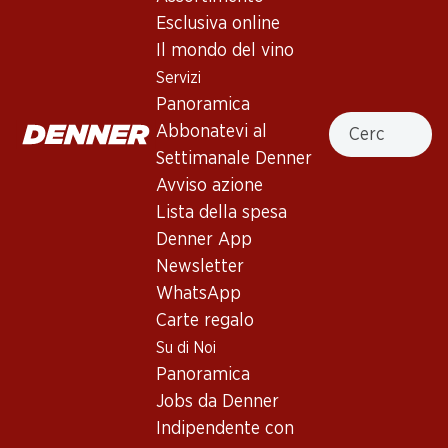
Esclusiva online
Non disponibile
Il mondo del vino
Servizi
Panoramica
Cercare
Abbonatevi al
Settimanale Denner
Buono a sapersi
Avviso azione
Lista della spesa
Vitigno
Denner App
Tipo di vino
Newsletter
WhatsApp
Vino rosso_old
Maturità di beva
Carte regalo
Su di Noi
0
Panoramica
Jobs da Denner
Temperatura di beva
Indipendente con