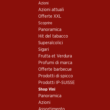
Azioni
Table Of Content
Home
Shop Vini
Vino/champagne
Vino rosso
Andare contenuto principale
Andare all'indice
Passare al menu principale
Azioni attuali
Francia
Bordeaux
Ch. Clos de l'Oratoire 2007 75
Offerte XXL
Scoprire
Panoramica
Hit del tabacco
Superalcolici
Sigari
Frutta et Verdura
Profumi di marca
Offerte barbecue
Prodotti di spicco
Prodotti IP-SUISSE
Ch. Clos de l'Oratoire 2007 75
Shop Vini
Vino rosso_old
,
Francia
,
Bordeaux
, 2007
Panoramica
Azioni
Francia, Bordeaux, 2007, 75 cl
Assortimento