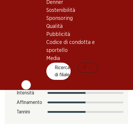
Impronta di CO2
Denner
Sostenibilità
12.12 kg
N. Art.
Sponsoring
Qualità
303603
Pubblicità
Codice di condotta e
Gusto
sportello
Media
Ricerca
IT
Acidità
di filiale
Zucchero
Intensità
Affinamento
Tannini