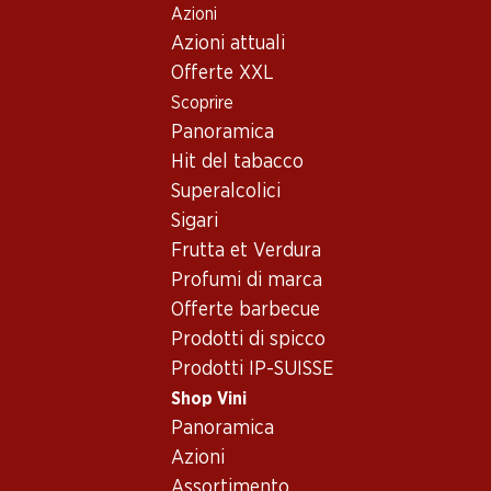
Azioni
Table Of Content
Home
Shop Vini
Vino/champagne
Vino rosso
Andare contenuto principale
Andare all'indice
Passare al menu principale
Azioni attuali
Francia
Bordeaux
Ch. Cheval Blanc 2007 75
Offerte XXL
Scoprire
Panoramica
Hit del tabacco
Superalcolici
Sigari
Frutta et Verdura
Profumi di marca
Offerte barbecue
Prodotti di spicco
Prodotti IP-SUISSE
Ch. Cheval Blanc 2007 75
Shop Vini
Vino rosso_old
,
Francia
,
Bordeaux
, 2007
Panoramica
Azioni
Francia, Bordeaux, 2007, 75 cl
Assortimento