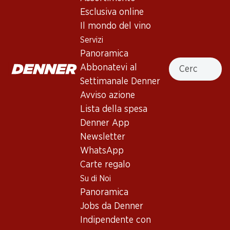
Esclusiva online
Non disponibile
Il mondo del vino
Servizi
Panoramica
Cercare
Abbonatevi al
Settimanale Denner
Buono a sapersi
Avviso azione
Lista della spesa
Vitigno
Denner App
Tipo di vino
Newsletter
WhatsApp
Vino rosso_old
Maturità di beva
Carte regalo
Su di Noi
0
Panoramica
Jobs da Denner
Temperatura di beva
Indipendente con