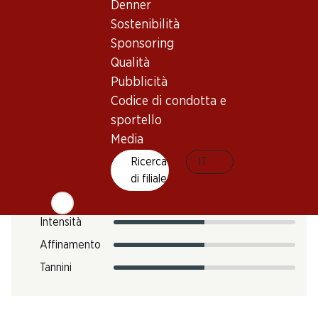
Impronta di CO2
Denner
Sostenibilità
12.12 kg
N. Art.
Sponsoring
Qualità
303553
Pubblicità
Codice di condotta e
Gusto
sportello
Media
Ricerca
IT
Acidità
di filiale
Zucchero
Intensità
Affinamento
Tannini