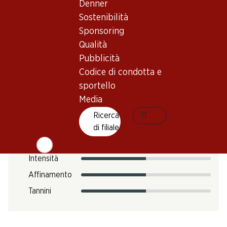
Impronta di CO2
Denner
Sostenibilità
12.12 kg
N. Art.
Sponsoring
Qualità
301350
Pubblicità
Codice di condotta e
Gusto
sportello
Media
Ricerca
IT
Acidità
di filiale
Zucchero
Intensità
Affinamento
Tannini