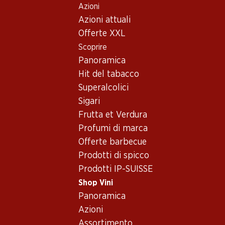
Azioni
Table Of Content
Home
Shop Vini
Vino/champagne
Vino rosso
Andare contenuto principale
Andare all'indice
Passare al menu principale
Azioni attuali
Francia
Bordeaux
Ch. Brane Cantenac a.c. 75
Offerte XXL
Scoprire
Panoramica
Hit del tabacco
Superalcolici
Sigari
Frutta et Verdura
Profumi di marca
Offerte barbecue
Prodotti di spicco
Prodotti IP-SUISSE
Ch. Brane Cantenac a.c. 75
Shop Vini
Vino rosso_old
,
Francia
,
Bordeaux
, 2004
Panoramica
Azioni
Francia, Bordeaux, 2004, 75 cl
Assortimento