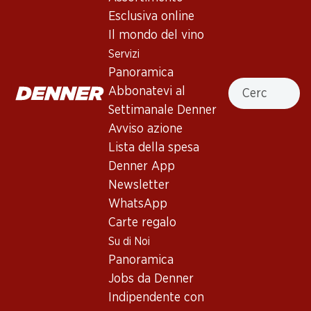
Esclusiva online
Non disponibile
Il mondo del vino
Servizi
Panoramica
Cercare
Abbonatevi al
Settimanale Denner
Buono a sapersi
Avviso azione
Lista della spesa
Vitigno
Denner App
Tipo di vino
Newsletter
WhatsApp
Vino rosso_old
Maturità di beva
Carte regalo
Su di Noi
0
Panoramica
Jobs da Denner
Temperatura di beva
Indipendente con