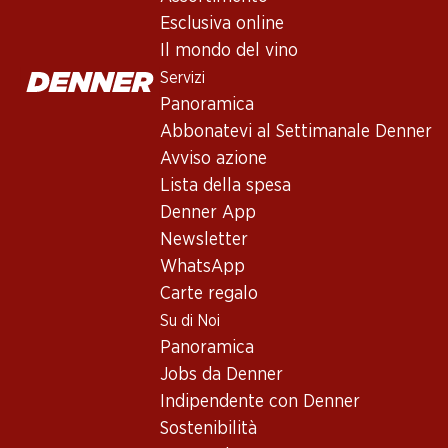
Non disponibile
Esclusiva online
Il mondo del vino
Servizi
Panoramica
Abbonatevi al Settimanale Denner
Buono a sapersi
Avviso azione
Lista della spesa
Vitigno
Denner App
Newsletter
Tipo di vino
WhatsApp
Vino rosso_old
Carte regalo
Maturità di beva
Su di Noi
0
Panoramica
Jobs da Denner
Temperatura di beva
Indipendente con Denner
Sostenibilità
Impronta di CO2