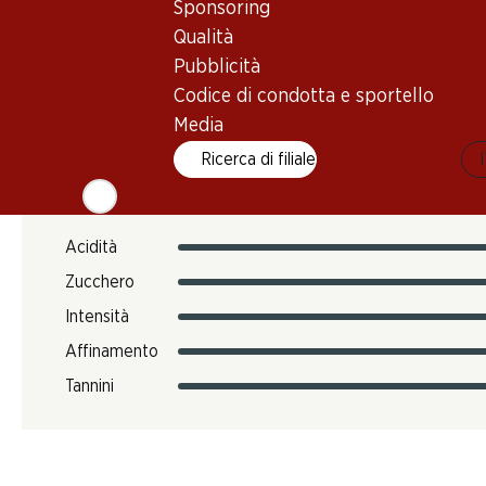
Sponsoring
12.12 kg
Qualità
N. Art.
Pubblicità
301452
Codice di condotta e sportello
Media
Gusto
Ricerca di filiale
Acidità
Zucchero
Intensità
Affinamento
Tannini