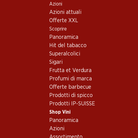
Azioni
Table Of Content
Home
Shop Vini
Vino/champagne
Vino rosso
Andare contenuto principale
Andare all'indice
Passare al menu principale
Azioni attuali
Offerte XXL
Scoprire
Panoramica
Hit del tabacco
Superalcolici
Sigari
Frutta et Verdura
Profumi di marca
Offerte barbecue
Prodotti di spicco
Ch. Beychevelle St. Julien 2006 7
Prodotti IP-SUISSE
Vino rosso_old
,
Francia
,
Bordeaux
, 2006
Shop Vini
Panoramica
Francia, Bordeaux, 2006, 75 cl
Azioni
Assortimento