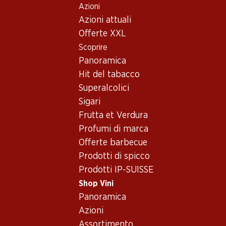
Azioni
Table Of Content
Home
Shop Vini
Vino/champagne
Vino rosé
Andare contenuto principale
Andare all'indice
Passare al menu principale
Azioni attuali
Italia
varie regioni
Castelli Romani DOC Rosato 1,5
Offerte XXL
Scoprire
Panoramica
Hit del tabacco
Superalcolici
Sigari
Frutta et Verdura
Profumi di marca
Offerte barbecue
Prodotti di spicco
Prodotti IP-SUISSE
Castelli Romani DOC Rosato 1,5
Shop Vini
Panoramica
Vino rosé_old
,
Italia
,
varie regioni
Azioni
Assortimento
Italia, varie regioni, 1,5 litri