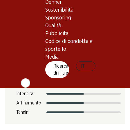
Denner
Impronta di CO2
Sostenibilità
Sponsoring
N. Art.
Qualità
051101
Pubblicità
Codice di condotta e
sportello
Gusto
Media
Ricerca
IT
di filiale
Acidità
Zucchero
Intensità
Affinamento
Tannini