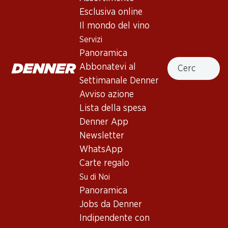
Esclusiva online
Non disponibile
Il mondo del vino
Servizi
Panoramica
Cercare
Abbonatevi al
Settimanale Denner
Buono a sapersi
Avviso azione
Lista della spesa
Denner App
Vitigno
Newsletter
Tipo di vino
WhatsApp
Vino rosé_old
Carte regalo
Maturità di beva
Su di Noi
0
Panoramica
Jobs da Denner
Temperatura di beva
Indipendente con