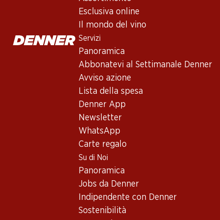
Castel San Pietro Merlot del Tici
Esclusiva online
Vino rosso
,
Svizzera
,
Ticino
Il mondo del vino
Rosso porpora. Profumo di ciliegie nere ed erbette. Attacco mo
Servizi
Panoramica
Non disponibile
Abbonatevi al Settimanale Denner
Avviso azione
Lista della spesa
Denner App
Newsletter
Buono a sapersi
WhatsApp
Carte regalo
Vitigno
Su di Noi
Panoramica
Merlot
Jobs da Denner
Tipo di vino
Indipendente con Denner
Vino rosso
Sostenibilità
Maturità di beva