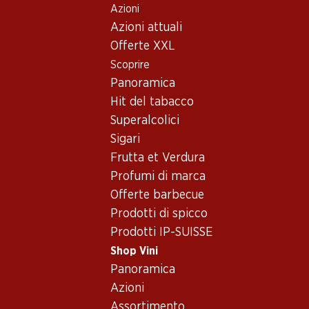
Azioni
Table Of Content
Home
Shop Vini
Vino/champagne
Vino rosso
Andare contenuto principale
Andare all'indice
Passare al menu principale
Azioni attuali
Offerte XXL
Scoprire
Panoramica
Hit del tabacco
Superalcolici
Sigari
Frutta et Verdura
Profumi di marca
Offerte barbecue
Prodotti di spicco
Prodotti IP-SUISSE
Shop Vini
Panoramica
4.0
(87)
Azioni
Assortimento