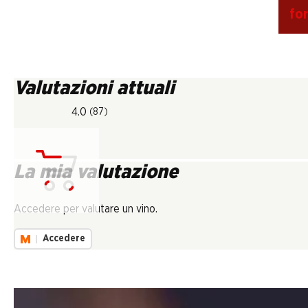
fo
Valutazioni attuali
4.0
(87)
La mia valutazione
Carica...
Accedere per valutare un vino.
Accedere