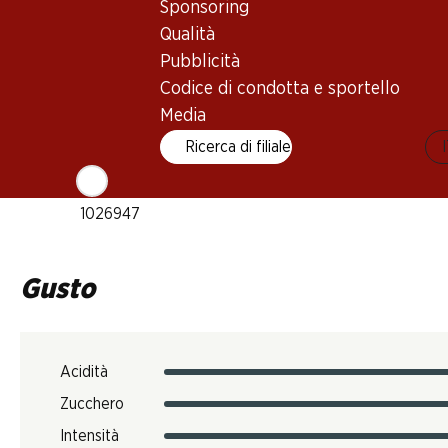
Sponsoring
1–6 anni
Qualità
Pubblicità
Temperatura di beva
Codice di condotta e sportello
16–18 °C
Media
Impronta di CO2
Ricerca di filiale
7.62 kg
N. Art.
1026947
Gusto
Acidità
Zucchero
Intensità