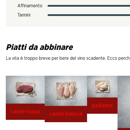
Affinamento
Tannini
Piatti da abbinare
La vita è troppo breve per bere del vino scadente. Ecco perché D
pollame
carne rossa
carne bianca