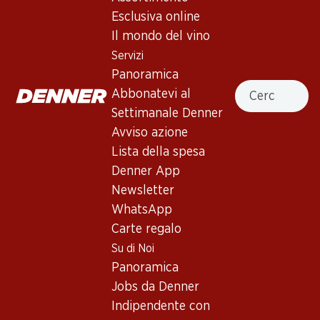
5.0
(1)
Esclusiva online
Cascina Riveri Langhe DOC
Il mondo del vino
Nebbiolo
Servizi
Panoramica
Vino rosso
,
Italia
,
Piemonte
, 2024
Cercare
Abbonatevi al
Rosso rubino intenso con bordi arancioni. Complesso al naso,
Settimanale Denner
con note di fiori, di more e di ribes nero. Al palato pieno, con
Avviso azione
tannini presenti e acidità succosa sul finale.
Lista della spesa
Denner App
53.70
Newsletter
WhatsApp
Prezzo unità: 8.95
Carte regalo
à 6 x 75 cl
Su di Noi
Disponibile
Panoramica
Jobs da Denner
Indipendente con