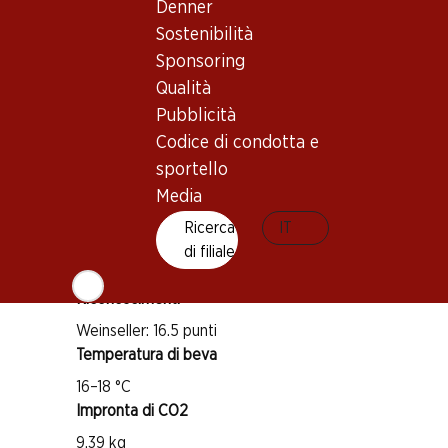
Denner
Sostenibilità
Buono a sapersi
Sponsoring
Qualità
Vitigno
Pubblicità
Nebbiolo
Codice di condotta e
Tipo di vino
sportello
Vino rosso
Media
Maturità di beva
Ricerca
IT
1–5 anni
di filiale
Riconoscimenti
Weinseller: 16.5 punti
Temperatura di beva
16–18 °C
Impronta di CO2
9.39 kg