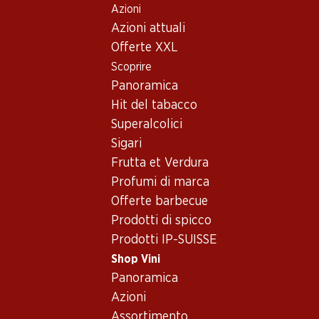
Azioni
Table Of Content
Home
Shop Vini
Vino/champagne
Vino rosso
Andare contenuto principale
Andare all'indice
Passare al menu principale
Azioni attuali
Italia
Piemonte
Cascina Riveri Langhe DOC Nebbiolo
Offerte XXL
Scoprire
Panoramica
Hit del tabacco
Superalcolici
Sigari
Frutta et Verdura
Profumi di marca
Offerte barbecue
Prodotti di spicco
Prodotti IP-SUISSE
Shop Vini
Panoramica
Fronte
Retro
Imballaggio
Azioni
Assortimento