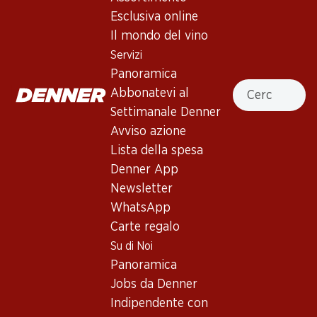
Esclusiva online
Giallo pallido. Profumo di agrumi e mela verde. Al palato
Il mondo del vino
appare finemente spumeggiante. Aroma di caramelle alla
frutta.
Servizi
Panoramica
Cercare
Non disponibile
Abbonatevi al
Settimanale Denner
Avviso azione
Lista della spesa
Denner App
Buono a sapersi
Newsletter
WhatsApp
Carte regalo
Vitigno
Su di Noi
Tipo di vino
Panoramica
Spumante_old
Jobs da Denner
Maturità di beva
Indipendente con