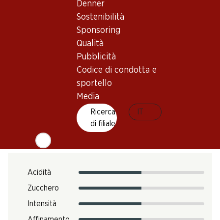
1 anno dall'acquisto
Denner
Sostenibilità
Temperatura di beva
Sponsoring
Qualità
6–8 °C
Pubblicità
Impronta di CO2
Codice di condotta e
N. Art.
sportello
051465
Media
Ricerca
IT
di filiale
Gusto
Acidità
Zucchero
Intensità
Affinamento