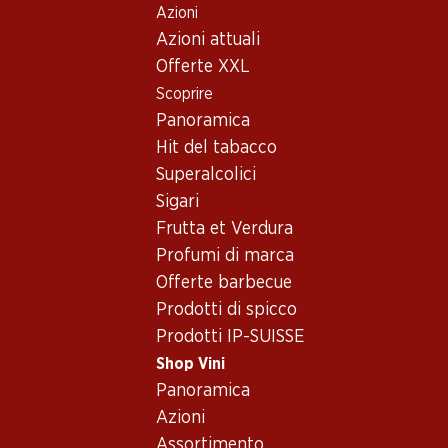
Azioni
Table Of Content
Home
Shop Vini
Vino/champagne
Spumante
Andare contenuto principale
Andare all'indice
Passare al menu principale
Azioni attuali
Italia
Veneto
Bortolomiol Prosecco di Valdobbiadene DOCG
Offerte XXL
Scoprire
Panoramica
Hit del tabacco
Superalcolici
Sigari
Frutta et Verdura
Profumi di marca
Offerte barbecue
Prodotti di spicco
Prodotti IP-SUISSE
Bortolomiol Prosecco di
Shop Vini
Panoramica
Valdobbiadene DOCG
Azioni
Spumante_old
,
Italia
,
Veneto
Assortimento