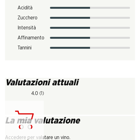
Acidità
Zucchero
Intensità
Affinamento
Tannini
Valutazioni attuali
4.0
(1)
La mia valutazione
Carica...
Accedere per valutare un vino.