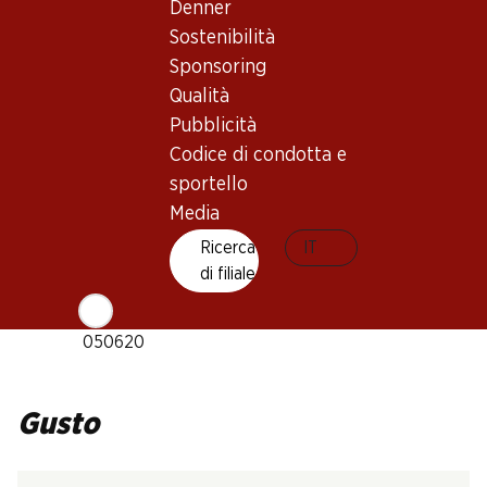
Denner
Sostenibilità
Tipo di vino
Sponsoring
Vino bianco_old
Qualità
Maturità di beva
Pubblicità
1–7 anni
Codice di condotta e
sportello
Temperatura di beva
Media
9–12 °C
Ricerca
IT
Impronta di CO2
di filiale
N. Art.
050620
Gusto