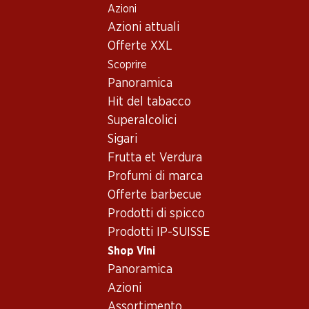
Azioni
Table Of Content
Home
Shop Vini
Vino/champagne
Vino bianco
Andare contenuto principale
Andare all'indice
Passare al menu principale
Azioni attuali
Spagna
La Mancha
Blas Muñoz Bodegas Munoz Chardonnay D.O. La Mancha
Offerte XXL
Scoprire
Panoramica
Hit del tabacco
Superalcolici
Sigari
Frutta et Verdura
Profumi di marca
Offerte barbecue
Prodotti di spicco
Prodotti IP-SUISSE
Shop Vini
Panoramica
Fronte
Retro
Azioni
Assortimento