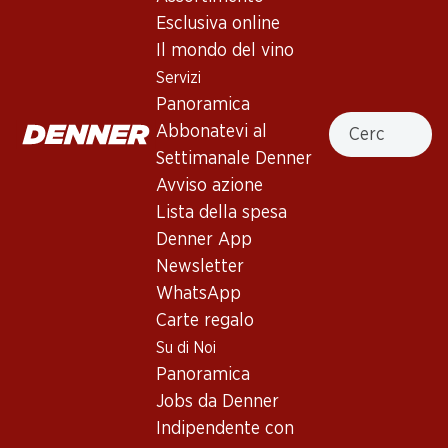
4.0
(1)
Esclusiva online
Blas Muñoz Bodegas Munoz
Il mondo del vino
Chardonnay D.O. La Mancha
Servizi
Panoramica
Vino bianco_old
,
Spagna
,
La Mancha
, 2017
Cercare
Abbonatevi al
Giallo oro intenso. Aromi di ananas, pesca e un tocco di
Settimanale Denner
vaniglia. Pieno al palato con acidità succosa e retrogusto
Avviso azione
persistente.
Lista della spesa
Denner App
Non disponibile
Newsletter
WhatsApp
Carte regalo
Su di Noi
Panoramica
Buono a sapersi
Jobs da Denner
Indipendente con
Vitigno