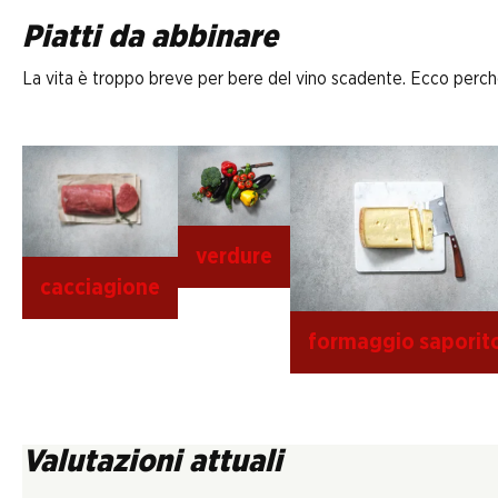
Piatti da abbinare
La vita è troppo breve per bere del vino scadente. Ecco perché D
verdure
cacciagione
formaggio saporit
Valutazioni attuali