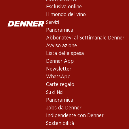
Vino rosso
,
Francia
,
Bordeaux
, 2023
Esclusiva online
Rosso porpora scuro. Aromi intensi di ribes nero, violetta e gr
Il mondo del vino
mesi: 40% in barrique nuove, 40% in barrique già utilizzate per
Servizi
Panoramica
209.70
Abbonatevi al Settimanale Denner
Avviso azione
Prezzo unità: 34.95
Lista della spesa
à 6 x 75 cl
Denner App
Disponibile
Newsletter
WhatsApp
Carte regalo
Su di Noi
Panoramica
Buono a sapersi
Jobs da Denner
Indipendente con Denner
Vitigno
Sostenibilità