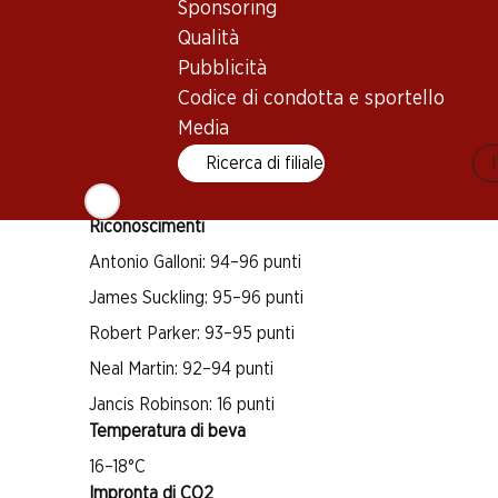
Cabernet Sauvignon
Sponsoring
Qualità
Merlot
Pubblicità
Tipo di vino
Codice di condotta e sportello
Vino rosso
Media
Maturità di beva
Ricerca di filiale
5–20 anni
Riconoscimenti
Antonio Galloni: 94–96 punti
James Suckling: 95–96 punti
Robert Parker: 93–95 punti
Neal Martin: 92–94 punti
Jancis Robinson: 16 punti
Temperatura di beva
16–18°C
Impronta di CO2