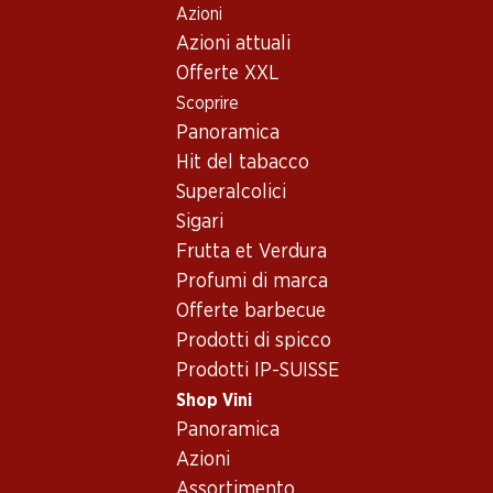
Azioni
Table Of Content
Home
Shop Vini
Vino/champagne
Vino rosso
Andare contenuto principale
Andare all'indice
Passare al menu principale
Azioni attuali
Offerte XXL
Esclusiva online!
Scoprire
Panoramica
Hit del tabacco
Superalcolici
Sigari
Frutta et Verdura
Profumi di marca
Offerte barbecue
Prodotti di spicco
Prodotti IP-SUISSE
Shop Vini
Panoramica
Bio Château Haut-Bages Libéral P
Azioni
Assortimento