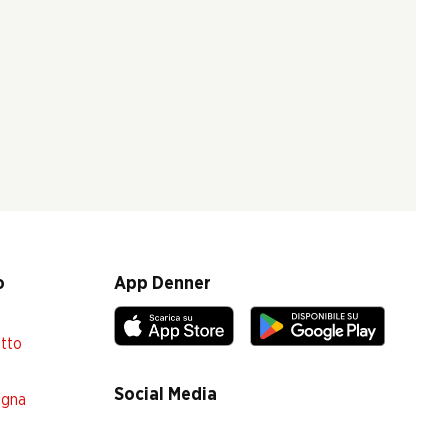
o
App Denner
atto
Social Media
egna
facebook
instagram
youtube
linkedin
tiktok