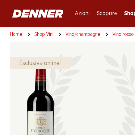
Table Of Content
Andare contenuto principale
Andare all'indice
Passare al menu principale
Azioni
Scoprire
Shop
Home
Shop Vini
Vino/champagne
Vino rosso
Esclusiva online!