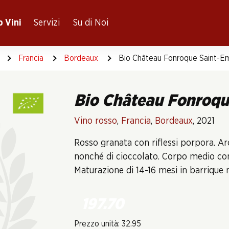
 Vini
Servizi
Su di Noi
Francia
Bordeaux
Bio Château Fonroque Saint-Em
Bio Château Fonroqu
Vino rosso
,
Francia
,
Bordeaux
, 2021
Rosso granata con riflessi porpora. Ar
nonché di cioccolato. Corpo medio con 
Maturazione di 14-16 mesi in barrique 
197.70
Prezzo unità: 32.95