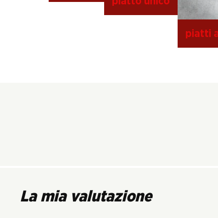
piatto unico
piatti 
La mia valutazione