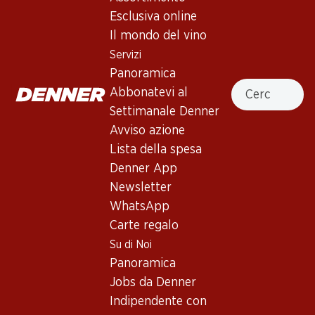
Esclusiva online
Vino rosso
,
Italia
,
Piemonte
, 2024
Il mondo del vino
Rosso rubino chiaro. Aromi fruttati, delicato al palato.
Servizi
Panoramica
Cercare
Non disponibile
Abbonatevi al
Settimanale Denner
Avviso azione
Lista della spesa
Denner App
Buono a sapersi
Newsletter
WhatsApp
Vitigno
Carte regalo
Barbera
Su di Noi
Tipo di vino
Panoramica
Vino rosso
Jobs da Denner
Maturità di beva
Indipendente con