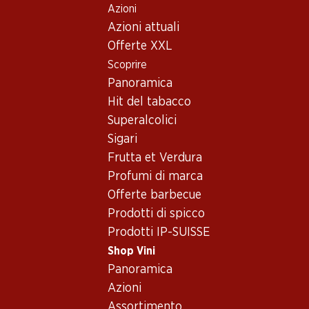
Azioni
Table Of Content
Home
Shop Vini
Vino/champagne
Vino rosso
Andare contenuto principale
Andare all'indice
Passare al menu principale
Azioni attuali
Italia
Piemonte
Barbera del Piemonte DOC
Offerte XXL
Scoprire
Panoramica
Hit del tabacco
Superalcolici
Sigari
Frutta et Verdura
Profumi di marca
Offerte barbecue
Prodotti di spicco
Prodotti IP-SUISSE
Shop Vini
Fronte
Retro
Imballaggio
Panoramica
Azioni
Barbera del Piemonte DOC
Assortimento