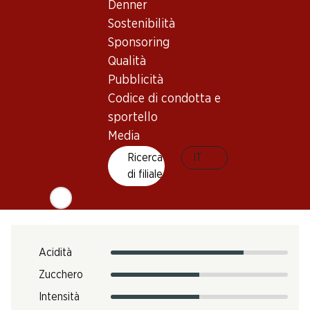
Denner
1 anno
Sostenibilità
Sponsoring
Temperatura di beva
Qualità
16–18 °C
Pubblicità
Impronta di CO2
Codice di condotta e
9.39 kg
sportello
N. Art.
Media
1027033
Ricerca
IT
di filiale
Gusto
Acidità
Zucchero
Intensità