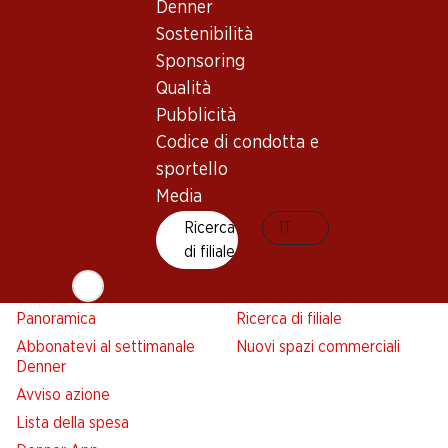
Denner
Sostenibilità
Sponsoring
Newsletter
Qualità
Pubblicità
Con la newsletter di Denner si rimane sempre aggiornati. Si
Codice di condotta e
iscriva adesso!
sportello
Indirizzo e-mail
accedere adesso
Media
Ricerca
IT
di filiale
Servizi
Filiali
Panoramica
Ricerca di filiale
Abbonatevi al settimanale
Nuovi spazi commerciali
Denner
Avviso azione
Lista della spesa