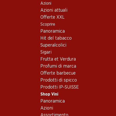
Azioni
Table Of Content
Home
Shop Vini
Vino/champagne
Vino bianco
Andare contenuto principale
Andare all'indice
Passare al menu principale
Azioni attuali
Austria
Vino bianco_old –
Offerte XXL
Scoprire
Proveniente da Austria
Austria
Panoramica
Hit del tabacco
Superalcolici
Sigari
Frutta et Verdura
59.70
Profumi di marca
129.–
Bottiglia: 9.95
Bottiglia: 21.50
Offerte barbecue
Schloss Bockfliess Grüner
Zweigelt Burg Reserve
Veltliner vom Löss
Prodotti di spicco
2023
2025
Prodotti IP-SUISSE
(3)
(46)
Shop Vini
Panoramica
Azioni
Assortimento