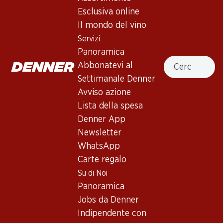
Esclusiva online
Il mondo del vino
Servizi
Panoramica
59.70
47.70
Cercare
Abbonatevi al
Bottiglia: 9.95
Bottiglia: 7.95
Schloss Bockfliess Zweigelt
Landhaus Paul Zweigelt
Settimanale Denner
Cool Paul
2025
Avviso azione
(16)
2025
Lista della spesa
Denner App
Newsletter
WhatsApp
Carte regalo
4 Prodotti
Su di Noi
Panoramica
Jobs da Denner
In alto
Indipendente con