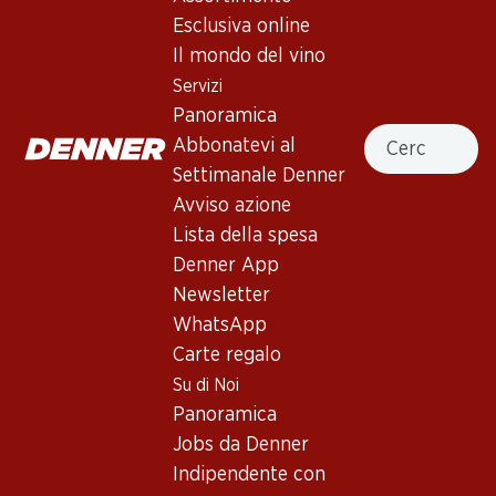
Esclusiva online
In alto
Il mondo del vino
Servizi
Panoramica
Cercare
Abbonatevi al
Newsletter
Settimanale Denner
Avviso azione
Con la newsletter di Denner si rimane sempre aggiornati. Si
Lista della spesa
iscriva adesso!
Denner App
Indirizzo e-mail
accedere adesso
Newsletter
WhatsApp
Carte regalo
Su di Noi
Servizi
Filiali
Panoramica
Panoramica
Ricerca di filiale
Jobs da Denner
Abbonatevi al settimanale
Nuovi spazi commerciali
Indipendente con
Denner