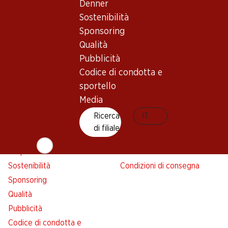
Denner
Avviso azione
Sostenibilità
Lista della spesa
Sponsoring
Denner App
Qualità
Newsletter
Pubblicità
WhatsApp
Codice di condotta e
Carte regalo
sportello
Media
Su di noi
Aiuto e contatto
Ricerca
IT
Panoramica
FAQ
di filiale
Jobs da Denner
Formulario di contatto
Indipendente con Denner
Servizio clienti
Sostenibilità
Condizioni di consegna
Sponsoring
Qualità
Pubblicità
Codice di condotta e