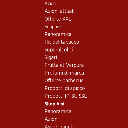
Azioni
Table Of Content
Home
Shop Vini
Assortimento vini
Andare contenuto principale
Andare all'indice
Passare al menu principale
Azioni attuali
Vini - Turgovia
Offerte XXL
Scoprire
Turgovia
Panoramica
Hit del tabacco
Superalcolici
70.20
Sigari
Bottiglia: 11.70
Frutta et Verdura
Goldbeere Federweiss AOC
Thurgau
Profumi di marca
2025
Offerte barbecue
Prodotti di spicco
Prodotti IP-SUISSE
Shop Vini
Panoramica
1 Prodotti
Azioni
Assortimento