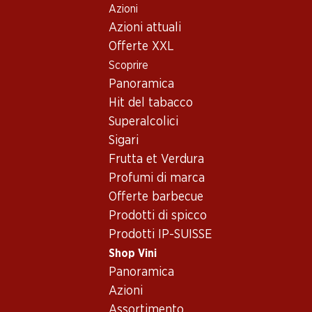
Azioni
Table Of Content
Home
Shop Vini
Assortimento vini
Andare contenuto principale
Andare all'indice
Passare al menu principale
Azioni attuali
Vini - Argovia
Offerte XXL
Scoprire
Argovia
Panoramica
Hit del tabacco
Superalcolici
81.–
Sigari
Bottiglia: 13.50
Frutta et Verdura
Tegerfelden Riesling-
Silvaner AOC Aargau
Profumi di marca
2024
Offerte barbecue
Prodotti di spicco
Prodotti IP-SUISSE
Shop Vini
Panoramica
1 Prodotti
Azioni
Assortimento