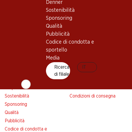
Denner
Avviso azione
Sostenibilità
Lista della spesa
Sponsoring
Denner App
Qualità
Newsletter
Pubblicità
WhatsApp
Codice di condotta e
Carte regalo
sportello
Media
Su di noi
Aiuto e contatto
Ricerca
IT
Panoramica
FAQ
di filiale
Jobs da Denner
Formulario di contatto
Indipendente con Denner
Servizio clienti
Sostenibilità
Condizioni di consegna
Sponsoring
Qualità
Pubblicità
Codice di condotta e