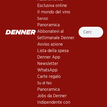
Esclusiva online
In alto
Il mondo del vino
Servizi
Panoramica
Cercare
Abbonatevi al
Newsletter
Settimanale Denner
Avviso azione
Con la newsletter di Denner si rimane sempre aggiornati. Si
Lista della spesa
iscriva adesso!
Denner App
Indirizzo e-mail
accedere adesso
Newsletter
WhatsApp
Carte regalo
Su di Noi
Servizi
Filiali
Panoramica
Panoramica
Ricerca di filiale
Jobs da Denner
Abbonatevi al settimanale
Nuovi spazi commerciali
Indipendente con
Denner