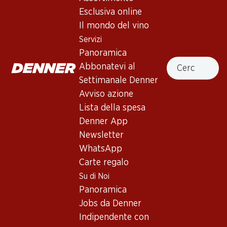
Esclusiva online
Il mondo del vino
23.70
23.40
Bottiglia: 3.95
Servizi
Bottiglia: 1.95
Sunbeam Cabernet
Cable Car Cabernet
Panoramica
Sauvignon
Sauvignon California PET
Cercare
Abbonatevi al
2024
(55)
Settimanale Denner
Avviso azione
Lista della spesa
Denner App
Newsletter
4 Prodotti
WhatsApp
Carte regalo
Su di Noi
In alto
Panoramica
Jobs da Denner
Indipendente con