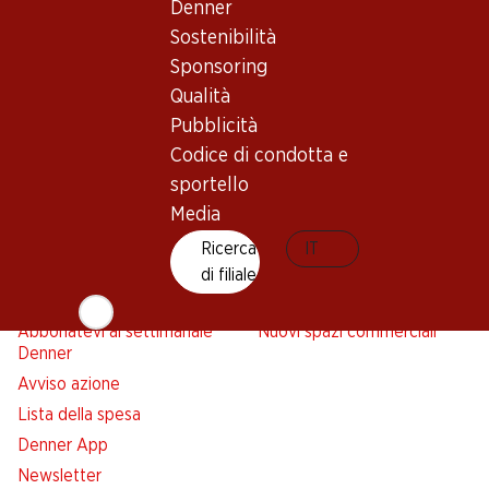
Denner
Newsletter
Sostenibilità
Sponsoring
Con la newsletter di Denner si rimane sempre aggiornati. Si
Qualità
iscriva adesso!
Pubblicità
Indirizzo e-mail
Codice di condotta e
accedere adesso
sportello
Media
Ricerca
IT
Servizi
Filiali
di filiale
Panoramica
Ricerca di filiale
Abbonatevi al settimanale
Nuovi spazi commerciali
Denner
Avviso azione
Lista della spesa
Denner App
Newsletter