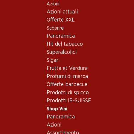
Azioni
Table Of Content
Home
Shop Vini
Assortimento vini
Andare contenuto principale
Andare all'indice
Passare al menu principale
Azioni attuali
Cabernet Sauvignon, USA
Offerte XXL
Scoprire
USA
Cabernet Sauvignon
Panoramica
Hit del tabacco
Superalcolici
58.50
89.70
Sigari
Bottiglia: 9.75
Bottiglia: 14.95
Frutta et Verdura
Buffalo Cabernet
Fetzer Cabernet Sauvignon
Sauvignon
Profumi di marca
2023
2023
(23)
Offerte barbecue
(107)
Prodotti di spicco
Prodotti IP-SUISSE
Shop Vini
Panoramica
Azioni
Assortimento