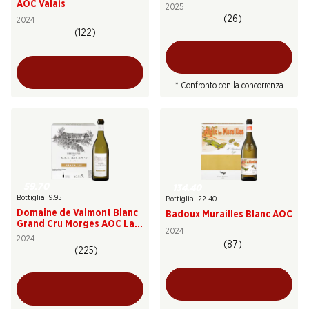
AOC Valais
2025
(26)
2024
(122)
* Confronto con la concorrenza
59.70
134.40
Bottiglia: 9.95
Bottiglia: 22.40
Domaine de Valmont Blanc
Badoux Murailles Blanc AOC
Grand Cru Morges AOC La
2024
Côte
2024
(87)
(225)