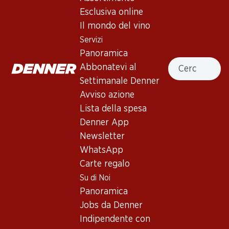
Esclusiva online
Il mondo del vino
41.70
71.70
Bottiglia: 6.95
Bottiglia: 11.95
Servizi
Œil-de-Perdrix du Valais
Carmelin Petite Arvine du
Panoramica
AOC
Valais AOC
Cercare
Abbonatevi al
2025
2025
(150)
(331)
Settimanale Denner
Avviso azione
Lista della spesa
Denner App
Newsletter
WhatsApp
Carte regalo
Su di Noi
34.80
35.70
Panoramica
Bottiglia: 5.80
Bottiglia: 5.95
Jobs da Denner
Le Moineau Dôle Blanche du
Vallonnette AOC La Côte
Valais AOC
Indipendente con
2025
2025