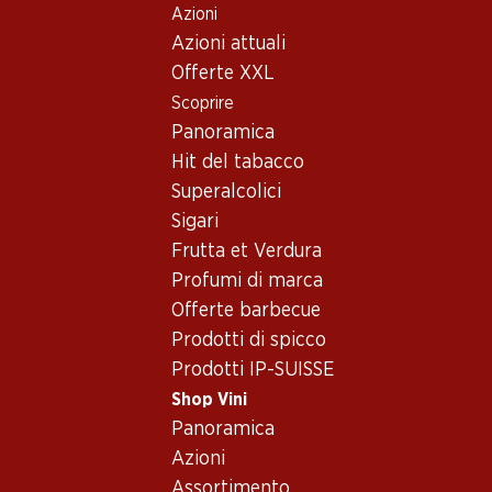
Azioni
Table Of Content
Home
Shop Vini
Assortimento vini
Andare contenuto principale
Andare all'indice
Passare al menu principale
Azioni attuali
Räuschling, Svizzera
Offerte XXL
Scoprire
Svizzera
Panoramica
Hit del tabacco
30%
Superalcolici
95.70
69.–
invece di 99.90
Sigari
Bottiglia: 15.95
Bottiglia: 11.50 invece di 16.65
Frutta et Verdura
Jean-René Germanier
Yvorne Grand Cru Terravin
Johannisberg Chamoson
AOC Chablais
Profumi di marca
AOC Valais
2025
2024
Offerte barbecue
(66)
(70)
Prodotti di spicco
Prodotti IP-SUISSE
Shop Vini
Panoramica
Azioni
Assortimento