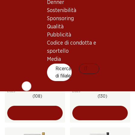
(75)
Denner
(50)
Sostenibilità
Sponsoring
Qualità
Pubblicità
Codice di condotta e
sportello
Media
36%
41.70
Ricerca
65.70
IT
invece di 65.70
Bottiglia: 6.95 invece di 10.95
Bottiglia: 10.95
di filiale
Œil-de-Perdrix Chamoson
Le Raisin d’Or St-Saphorin
du Valais AOC
AOC Lavaux
2025
2025
(108)
(130)