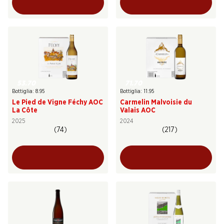
53.70
71.70
Bottiglia: 8.95
Bottiglia: 11.95
Le Pied de Vigne Féchy AOC
Carmelin Malvoisie du
La Côte
Valais AOC
2025
2024
(74)
(217)