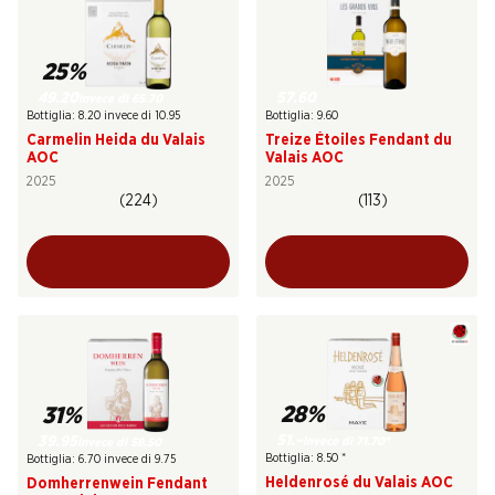
25%
49.20
57.60
invece di 65.70
Bottiglia: 8.20 invece di 10.95
Bottiglia: 9.60
Carmelin Heida du Valais
Treize Étoiles Fendant du
AOC
Valais AOC
2025
2025
(224)
(113)
28%
31%
51.–
39.95
invece di 71.70
*
invece di 58.50
Bottiglia: 8.50
*
Bottiglia: 6.70 invece di 9.75
Heldenrosé du Valais AOC
Domherrenwein Fendant