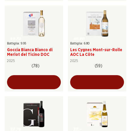
59.70
40.80
Bottiglia: 9.95
Bottiglia: 6.80
Goccia Bianca Bianco di
Les Cygnes Mont-sur-Rolle
Merlot del Ticino DOC
AOC La Côte
2025
2025
(78)
(59)
59.70
39.–