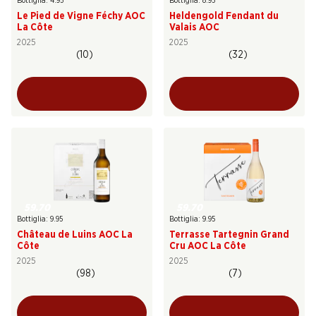
Bottiglia: 4.95
Bottiglia: 8.95
Le Pied de Vigne Féchy AOC
Heldengold Fendant du
La Côte
Valais AOC
2025
2025
(10)
(32)
59.70
59.70
Bottiglia: 9.95
Bottiglia: 9.95
Château de Luins AOC La
Terrasse Tartegnin Grand
Côte
Cru AOC La Côte
2025
2025
(98)
(7)