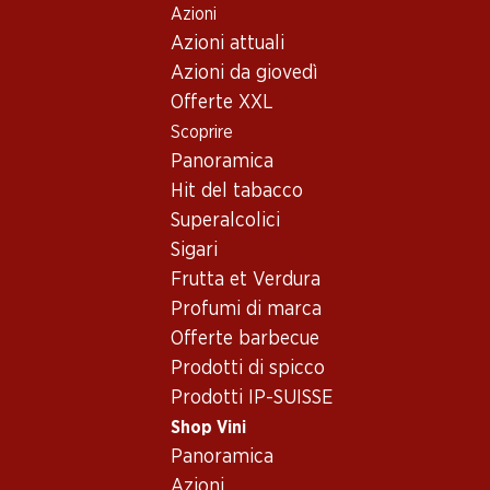
Azioni
Table Of Content
Home
Shop Vini
Assortimento vini
Andare contenuto principale
Andare all'indice
Passare al menu principale
Azioni attuali
Chasselas, Svizzera
Azioni da giovedì
Offerte XXL
Svizzera
Chasselas
Scoprire
Panoramica
30%
Hit del tabacco
69.–
invece di 99.90
35.70
Superalcolici
Bottiglia: 11.50 invece di 16.65
Bottiglia: 5.95
Sigari
Yvorne Grand Cru Terravin
Vallonnette AOC La Côte
AOC Chablais
Frutta et Verdura
2025
2024
(75)
Profumi di marca
(71)
Offerte barbecue
Prodotti di spicco
Prodotti IP-SUISSE
Shop Vini
Panoramica
Azioni