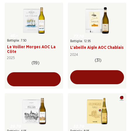
45.–
77.70
Bottiglia: 7.50
Bottiglia: 12.95
Le Voilier Morges AOC La
L’abeille Aigle AOC Chablais
Côte
2024
2025
(31)
(119)
29.70
53.70