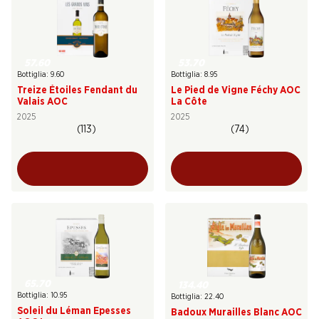
57.60
53.70
Bottiglia: 9.60
Bottiglia: 8.95
Treize Étoiles Fendant du
Le Pied de Vigne Féchy AOC
Valais AOC
La Côte
2025
2025
(113)
(74)
65.70
134.40
Bottiglia: 10.95
Bottiglia: 22.40
Soleil du Léman Epesses
Badoux Murailles Blanc AOC