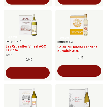
47.70
29.70
Bottiglia: 7.95
Bottiglia: 4.95
Les Cruzailles Vinzel AOC
Soleil-du-Rhône Fendant
La Côte
du Valais AOC
2025
(10)
(34)