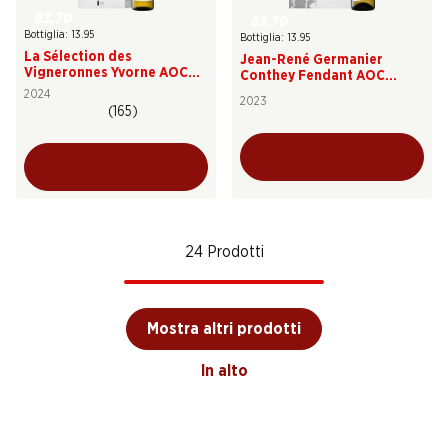
83.70
83.70
Bottiglia: 13.95
Bottiglia: 13.95
La Sélection des
Jean-René Germanier
Vigneronnes Yvorne AOC
Conthey Fendant AOC
Chablais
Valais
2024
2023
(165)
24 Prodotti
Mostra altri prodotti
In alto