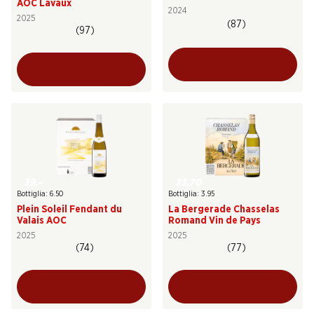
AOC Lavaux
2024
2025
(87)
(97)
39.–
23.70
Bottiglia: 6.50
Bottiglia: 3.95
Plein Soleil Fendant du
La Bergerade Chasselas
Valais AOC
Romand Vin de Pays
2025
2025
(74)
(77)