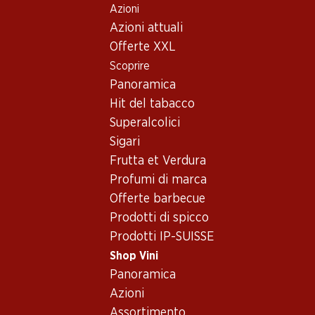
Azioni
Table Of Content
Home
Shop Vini
Assortimento vini
Andare contenuto principale
Andare all'indice
Passare al menu principale
Azioni attuali
Spagna - Valdepeñas
Offerte XXL
Scoprire
Spagna
Valdepeñas
Panoramica
Hit del tabacco
28%
Superalcolici
59.40
29.70
invece di 41.70
Sigari
Bottiglia: 9.90
Bottiglia: 4.95 invece di 6.95
Frutta et Verdura
Finca Los Altos Gran
Señorío de los Llanos
Reserva Valdepeñas DO
Reserva Valdepeñas DO
Profumi di marca
2020
2020
Offerte barbecue
(29)
(25)
Prodotti di spicco
Prodotti IP-SUISSE
Shop Vini
Panoramica
Azioni
2 Prodotti
Assortimento