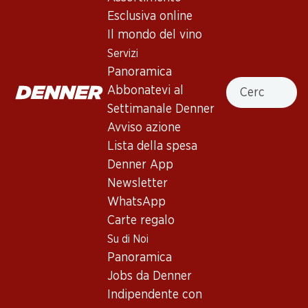
Esclusiva online
Il mondo del vino
In alto
Servizi
Panoramica
Cercare
Abbonatevi al
Settimanale Denner
Newsletter
Avviso azione
Lista della spesa
Con la newsletter di Denner si rimane sempre aggiornati. Si
iscriva adesso!
Denner App
Newsletter
Indirizzo e-mail
accedere adesso
WhatsApp
Carte regalo
Su di Noi
Panoramica
Servizi
Filiali
Jobs da Denner
Panoramica
Ricerca di filiale
Indipendente con
Abbonatevi al settimanale
Nuovi spazi commerciali