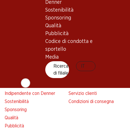
Denner
Denner
Sostenibilità
Avviso azione
Sponsoring
Lista della spesa
Qualità
Denner App
Pubblicità
Newsletter
Codice di condotta e
WhatsApp
sportello
Carte regalo
Media
Ricerca
IT
Su di noi
Aiuto e contatto
di filiale
Panoramica
FAQ
Jobs da Denner
Formulario di contatto
Indipendente con Denner
Servizio clienti
Sostenibilità
Condizioni di consegna
Sponsoring
Qualità
Pubblicità