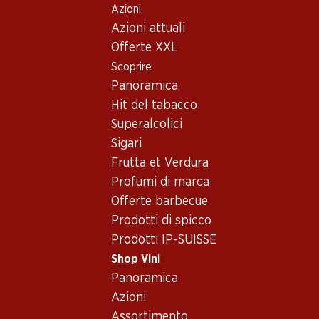
Azioni
Table Of Content
Home
Shop Vini
Assortimento vini
Andare contenuto principale
Andare all'indice
Passare al menu principale
Azioni attuali
Graciano, Spagna
Offerte XXL
Scoprire
Spagna
Graciano
Panoramica
Hit del tabacco
21%
Superalcolici
31.20
65.70
invece di 39.60
Sigari
Bottiglia: 5.20 invece di 6.60
Bottiglia: 10.95
Frutta et Verdura
Era Costana Reserva Rioja
Marqués de Cáceres
DOCa
Crianza Rioja DOCa
Profumi di marca
2020
2022
Offerte barbecue
(14)
(9)
Prodotti di spicco
Prodotti IP-SUISSE
Shop Vini
Panoramica
Azioni
Assortimento