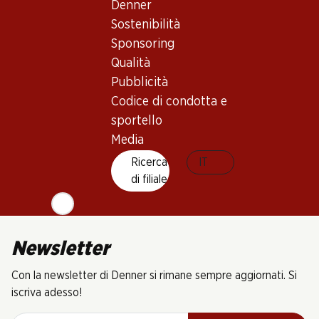
Denner
(15)
Sostenibilità
Sponsoring
Qualità
Pubblicità
Codice di condotta e
6 Prodotti
sportello
Media
In alto
Ricerca
IT
di filiale
Newsletter
Con la newsletter di Denner si rimane sempre aggiornati. Si
iscriva adesso!