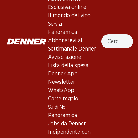
Esclusiva online
Il mondo del vino
137.70
104.70
Bottiglia: 22.95
Bottiglia: 17.45
Servizi
Faustino I Gran Reserva
Marqués de Cáceres
Panoramica
Rioja DOCa
Reserva Rioja DOCa
Cercare
Abbonatevi al
2016
2020
(658)
(8)
Settimanale Denner
Avviso azione
Lista della spesa
Denner App
Newsletter
WhatsApp
Esclusiva online!
Carte regalo
Su di Noi
94.80
419.70
Panoramica
Bottiglia: 15.80
Bottiglia: 69.95
Jobs da Denner
Faustino V Reserva Rioja
Baynos DOCa Rioja
DOCa
Indipendente con
2021
2019