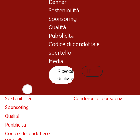
Denner
Avviso azione
Sostenibilità
Lista della spesa
Sponsoring
Denner App
Qualità
Newsletter
Pubblicità
WhatsApp
Codice di condotta e
Carte regalo
sportello
Media
Su di noi
Aiuto e contatto
Ricerca
IT
Panoramica
FAQ
di filiale
Jobs da Denner
Formulario di contatto
Indipendente con Denner
Servizio clienti
Sostenibilità
Condizioni di consegna
Sponsoring
Qualità
Pubblicità
Codice di condotta e