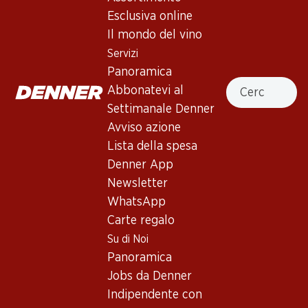
In alto
Esclusiva online
Il mondo del vino
Servizi
Panoramica
Cercare
Abbonatevi al
Newsletter
Settimanale Denner
Con la newsletter di Denner si rimane sempre aggiornati. Si
Avviso azione
iscriva adesso!
Lista della spesa
Denner App
Indirizzo e-mail
accedere adesso
Newsletter
WhatsApp
Carte regalo
Su di Noi
Servizi
Filiali
Panoramica
Panoramica
Ricerca di filiale
Jobs da Denner
Abbonatevi al settimanale
Nuovi spazi commerciali
Denner
Indipendente con