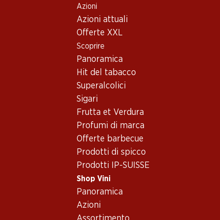
Azioni
Table Of Content
Home
Shop Vini
Assortimento vini
Andare contenuto principale
Andare all'indice
Passare al menu principale
Azioni attuali
Tinta Barroca, Portogallo
Offerte XXL
Scoprire
Portogallo
Tinta Barroca
Panoramica
Hit del tabacco
31%
Superalcolici
24.60
invece di 35.70
Sigari
Bottiglia: 4.10 invece di 5.95
Frutta et Verdura
Mateus Rosé
(194)
Profumi di marca
Offerte barbecue
Prodotti di spicco
Prodotti IP-SUISSE
Shop Vini
Panoramica
1 Prodotti
Azioni
Assortimento