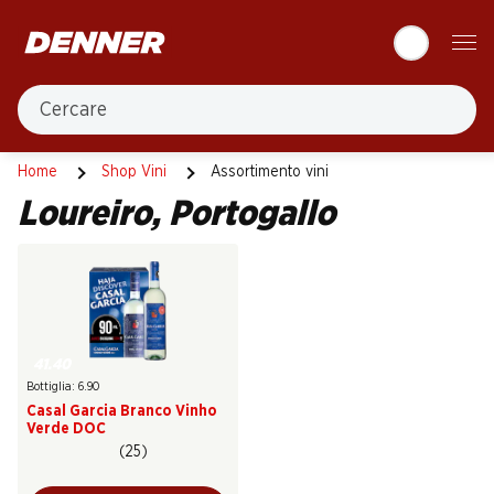
Table Of Content
Andare contenuto principale
Andare all'indice
Passare al menu principale
Cercare
Portogallo
Loureiro
Home
Shop Vini
Assortimento vini
Loureiro, Portogallo
41.40
Bottiglia: 6.90
Casal Garcia Branco Vinho
Verde DOC
(25)