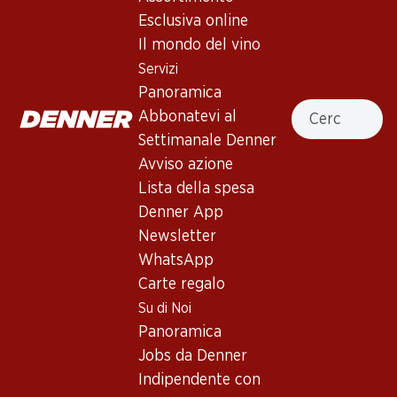
Esclusiva online
77.70
Il mondo del vino
Bottiglia: 12.95
Villa Annaberta Lugana
Servizi
DOC
Panoramica
2025
Cercare
Abbonatevi al
Settimanale Denner
Avviso azione
Lista della spesa
Denner App
3 Prodotti
Newsletter
WhatsApp
Carte regalo
In alto
Su di Noi
Panoramica
Jobs da Denner
Indipendente con
Newsletter