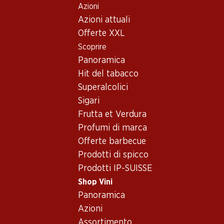
Azioni
Table Of Content
Home
Shop Vini
Assortimento vini
Andare contenuto principale
Andare all'indice
Passare al menu principale
Azioni attuali
Italia - Lombardia
Offerte XXL
Scoprire
Italia
Lombardia
Panoramica
Esclusiva online!
Esclusiva online!
Hit del tabacco
Superalcolici
209.40
173.70
Sigari
Bottiglia: 34.90
Bottiglia: 28.95
Frutta et Verdura
Cà del Bosco Cuvée
Bellavista Franciacorta
Prestige Extra Brut
Assemblage
Profumi di marca
Franciacorta DOCG
(3)
Offerte barbecue
Prodotti di spicco
Prodotti IP-SUISSE
Shop Vini
Panoramica
Azioni
Assortimento