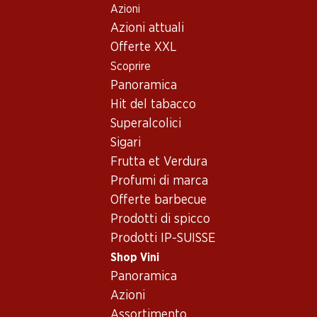
Azioni
Table Of Content
Home
Shop Vini
Assortimento vini
Andare contenuto principale
Andare all'indice
Passare al menu principale
Azioni attuali
Chardonnay, Italia
Offerte XXL
Scoprire
Italia
Chardonnay
Panoramica
Esclusiva online!
Hit del tabacco
Superalcolici
59.70
209.40
Sigari
Bottiglia: 9.95
Bottiglia: 34.90
Frutta et Verdura
Epicuro Bianco
Cà del Bosco Cuvée
Chardonnay/Fiano Puglia
Prestige Extra Brut
Profumi di marca
IGP
Franciacorta DOCG
2025
(3)
Offerte barbecue
(376)
Prodotti di spicco
Prodotti IP-SUISSE
Shop Vini
Panoramica
Azioni
Esclusiva online!
Esclusiva online!
Assortimento