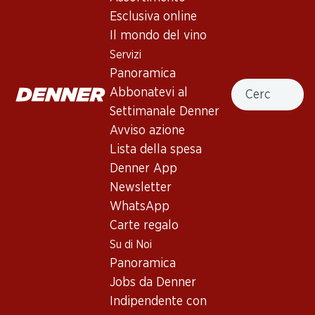
Esclusiva online
Il mondo del vino
131.70
113.70
Bottiglia: 21.95
Bottiglia: 18.95
Servizi
Kreuth Chardonnay Cantina
Bramito della Sala
Panoramica
Terlan
Chardonnay Umbria IGT
Cercare
Abbonatevi al
2024
2025
Settimanale Denner
Avviso azione
Lista della spesa
Denner App
Newsletter
Esclusiva online!
WhatsApp
Carte regalo
89.70
59.70
Su di Noi
Bottiglia: 14.95
Bottiglia: 9.95
Panoramica
Cantina Terlan Chardonnay
Leopardo Vino Spumante
Alto Adige DOC
Rosato Extra Dry
Jobs da Denner
2024
(27)
Indipendente con
(3)