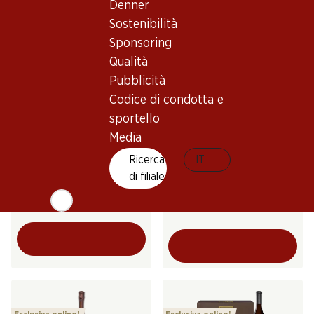
Denner
Sostenibilità
Sponsoring
Qualità
Pubblicità
Esclusiva online!
Codice di condotta e
sportello
Media
269.70
71.70
Bottiglia: 44.95
Bottiglia: 11.95
Ricerca
IT
Cantina Terlan Nova Domus
Epicuro Bianco Salice
di filiale
Terlaner Alto Aldige DOC
Salentino DOP
Riserva
2021
2025